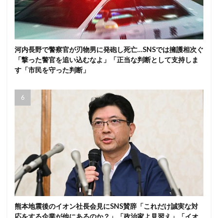
河内長野で警察官が刃物男に発砲し死亡…SNSでは擁護相次ぐ
「撃った警官を追い込むなよ」「正当な判断として支持しま
す「市民を守った判断」
熊本地震後のイオン社長会見にSNS賛辞「これだけ誠実な対
応をする企業が他にあるのか？」「政治家よ見習え」「イオ