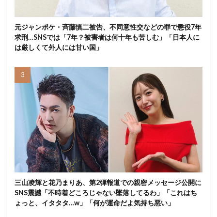
元ジャンポケ・斉藤慎二被告、不同意性交などの罪で懲役7年
求刑…SNSでは「7年？被害者は何十年も苦しむ」「日本人に
は厳しくて外人には甘い国」
三山凌輝と花乃まりあ、第2弾報道での親密メッセージ公開に
SNS震撼「不時着どころじゃない墜落してるわ」「これはち
ょっと、イタタタ…w」「何が運命だよ気持ち悪い」