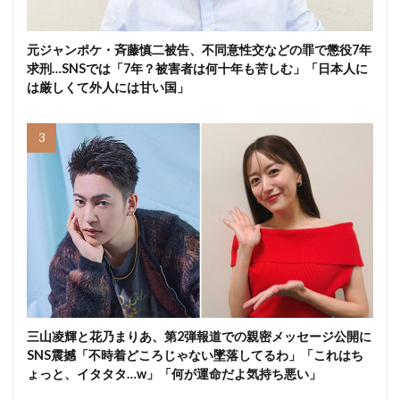
元ジャンポケ・斉藤慎二被告、不同意性交などの罪で懲役7年
求刑…SNSでは「7年？被害者は何十年も苦しむ」「日本人に
は厳しくて外人には甘い国」
三山凌輝と花乃まりあ、第2弾報道での親密メッセージ公開に
SNS震撼「不時着どころじゃない墜落してるわ」「これはち
ょっと、イタタタ…w」「何が運命だよ気持ち悪い」