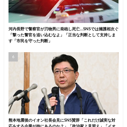
河内長野で警察官が刃物男に発砲し死亡…SNSでは擁護相次ぐ
「撃った警官を追い込むなよ」「正当な判断として支持しま
す「市民を守った判断」
熊本地震後のイオン社長会見にSNS賛辞「これだけ誠実な対
応をする企業が他にあるのか？」「政治家よ見習え」「イオ