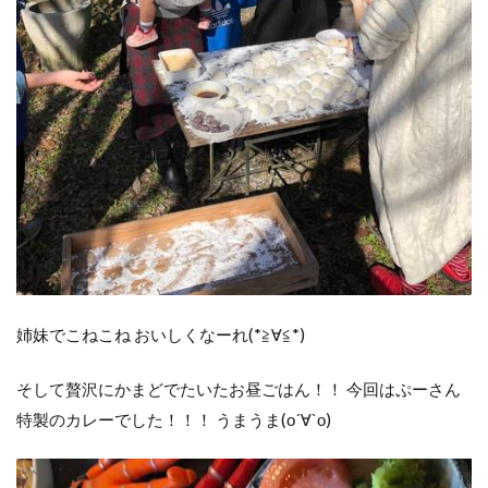
姉妹でこねこね おいしくなーれ(*≧∀≦*)
そして贅沢にかまどでたいたお昼ごはん！！ 今回はぷーさん
特製のカレーでした！！！ うまうま(о´∀`о)