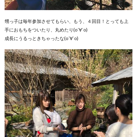
甥っ子は毎年参加させてもらい、もう、４回目！とっても上
手におもちをついたり、丸めたり(о´∀`о)
成長にうるっときちゃったな(о´∀`о)