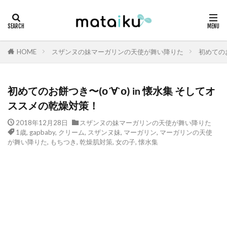
HOME
スザンヌの妹マーガリンの天使が舞い降りた
初めてのお
初めてのお餅つき〜(о´∀`о) in 懐水集 そしてオ
ススメの乾燥対策！
2018年12月28日
スザンヌの妹マーガリンの天使が舞い降りた
1歳
,
gapbaby
,
クリーム
,
スザンヌ妹
,
マーガリン
,
マーガリンの天使
が舞い降りた
,
もちつき
,
乾燥肌対策
,
女の子
,
懐水集