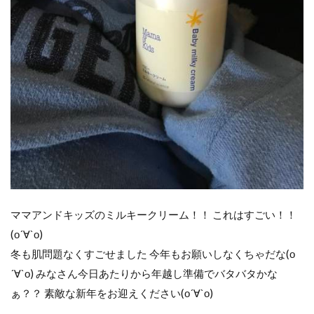
ママアンドキッズのミルキークリーム！！ これはすごい！！
(о´∀`о)
冬も肌問題なくすごせました 今年もお願いしなくちゃだな(о
´∀`о) みなさん今日あたりから年越し準備でバタバタかな
ぁ？？ 素敵な新年をお迎えください(о´∀`о)