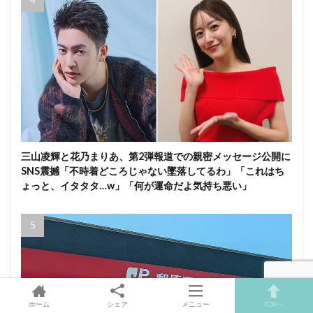
三山凌輝と花乃まりあ、第2弾報道での親密メッセージ公開に
SNS震撼「不時着どころじゃない墜落してるわ」「これはち
ょっと、イタタタ…w」「何が運命だよ気持ち悪い」
ホーム
シェア
メニュー
TOPへ