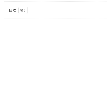
目次
1
お
す
す
め
ア
イ
テ
ム