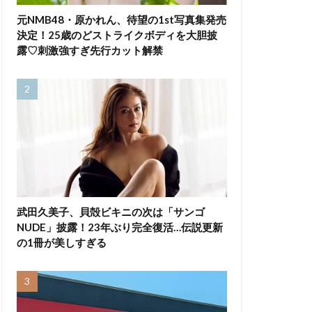
元NMB48・原かれん、待望の1st写真集発売
決定！25歳のどストライクボディを大胆披
露♡刺激強すぎ先行カット解禁
武田久美子、貝殻ビキニの次は「サンゴ
NUDE」披露！23年ぶり完全復活…伝説更新
の1冊が美しすぎる