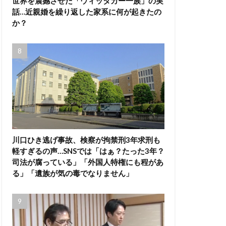
世界を震撼させた「ウィッタカー一族」の実
話…近親婚を繰り返した家系に何が起きたの
か？
川口ひき逃げ事故、検察が拘禁刑3年求刑も
軽すぎるの声…SNSでは「はぁ？たった3年？
司法が腐っている」「外国人特権にも程があ
る」「遺族が気の毒でなりません」