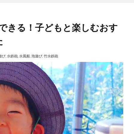
できる！子どもと楽しむおす
た
遊び
,
水鉄砲
,
水風船
,
泡遊び
,
竹水鉄砲