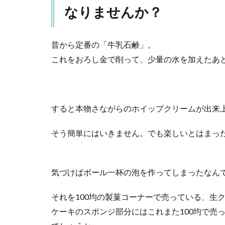
はま
なりませんか？
た違
った
おも
昔から定番の「牛乳石鹸」。
しろ
これをおろし金で削って、少量の水を加えたあ
さ！
その
名も
「竹
水鉄
すると本物さながらのホイップクリームが出来
砲」
4.1
そう簡単にはいきません。でも楽しいとはまっ
プー
ルや
海の
気づけばボール一杯の泡を作ってしまったなん
季節
～☆
園や
それを100均の製菓コーナーで売っている、生
学校
ケーキのスポンジ部分にはこれまた100均で売
で