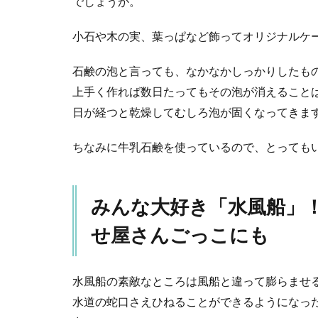
でしょうか。
100％
楽し
むた
小石や木の実、葉っぱなど飾ってオリジナルケ
めに
今し
石鹸の泡と言っても、なかなかしっかりしたも
てお
上手く作れば数日たってもその泡が消えること
きた
いこ
日が経つと乾燥してむしろ泡が固くなってきま
と！
楽し
ちなみに牛乳石鹸を使っているので、とっても
い遊
びも
紹介♪
– マ
みんな大好き「水風船」
タイ
ク
せ屋さんごっこにも
5
暑く
てもお外
水風船の素敵なところは風船と違って膨らませ
遊びは外
せないか
水道の蛇口さえひねることができるようになっ
ら・・・