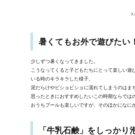
ケーキ屋
さんにな
ス
りません
か？
3
み
暑くてもお外で遊びたい
んな大
好き
「水風
船」！
少しずつ暑くなってきました。
投げて
こうなってくると子どもたちにとって楽しい遊
割って
すくっ
いる時のキラキラした様子。
て。お
泥だらけやビショビショに濡れてしまうのはま
みせ屋
思ったときにおすすめしたいこの時期ならでは
さんご
っこに
おうちプールも楽しいですが、そのほかになに
も
4
水鉄
「牛乳石鹸」をしっかり
砲と