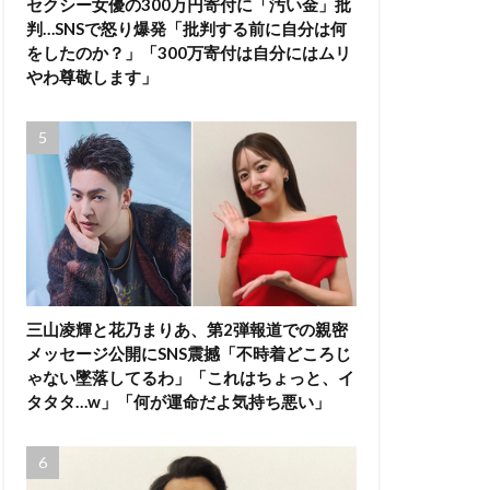
セクシー女優の300万円寄付に「汚い金」批
判…SNSで怒り爆発「批判する前に自分は何
をしたのか？」「300万寄付は自分にはムリ
やわ尊敬します」
三山凌輝と花乃まりあ、第2弾報道での親密
メッセージ公開にSNS震撼「不時着どころじ
ゃない墜落してるわ」「これはちょっと、イ
タタタ…w」「何が運命だよ気持ち悪い」