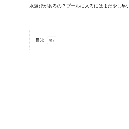
水遊びがあるの？プールに入るにはまだ少し早
目次
1
暑
くても
お外で
遊びた
い！ど
んな遊
びがあ
る？？
2
「牛
乳石鹸」
をしっか
り泡立て
て・・・