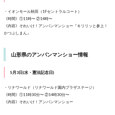
5月3
日
・イオンモール秋田（1Fセントラルコート）
(水・
《時間》①11時〜 ②14時〜
憲法
記念
《内容》それいけ！アンパンマンショー『キリリッと参上！
日)
かつぶしまん』
7.2
5月7
日(日)
山形県のアンパンマンショー情報
8
栃
木
県
5月3日(水・憲法記念日)
の
ア
ン
・リナワールド（リナワールド園内プラザステージ）
パ
《時間》①11時30分〜 ②14時30分〜
ン
マ
《内容》それいけ！アンパンマンショー
ン
シ