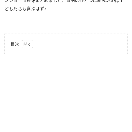
ンショー情報をまとめました。目的のひとつに組み込めば子
どもたちも喜ぶはず♪
目次
1
ゴー
ルデンウ
ィーク
（4/29〜
5/7）の
全国アン
パンマン
ショー情
報
2
北
海
道
の