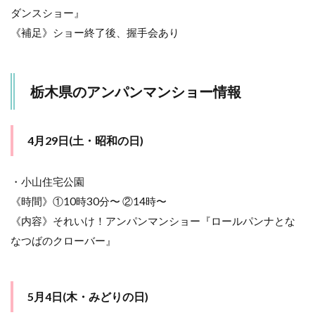
こど
ダンスショー』
もの
日)
《補足》ショー終了後、握手会あり
9
群
馬
栃木県のアンパンマンショー情報
県
の
ア
ン
4月29日(土・昭和の日)
パ
ン
マ
・小山住宅公園
ン
《時間》①10時30分〜 ②14時〜
シ
ョ
《内容》それいけ！アンパンマンショー『ロールパンナとな
ー
なつばのクローバー』
情
報
9.1
4月
5月4日(木・みどりの日)
30日