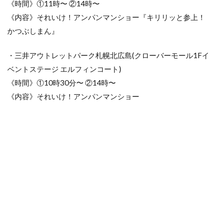
《時間》①11時〜 ②14時〜
5月4
日
《内容》それいけ！アンパンマンショー『キリリッと参上！
(木・
かつぶしまん』
みど
りの
日)
・三井アウトレットパーク札幌北広島(クローバーモール1Fイ
5
ベントステージ エルフィンコート)
秋
《時間》①10時30分〜 ②14時〜
田
県
《内容》それいけ！アンパンマンショー
の
ア
ン
パ
ン
マ
ン
シ
ョ
ー
情
報