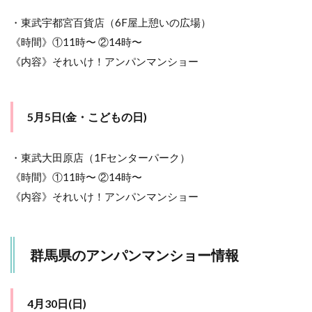
(日)
・東武宇都宮百貨店（6F屋上憩いの広場）
10
《時間》①11時〜 ②14時〜
埼玉
県の
《内容》それいけ！アンパンマンショー
アン
パン
マン
ショ
5月5日(金・こどもの日)
ー情
報
・東武大田原店（1Fセンターパーク）
10.1
5月3日
《時間》①11時〜 ②14時〜
(水・憲
《内容》それいけ！アンパンマンショー
法記念
日)
10.2
群馬県のアンパンマンショー情報
5月4日
(木・み
どりの
日)
4月30日(日)