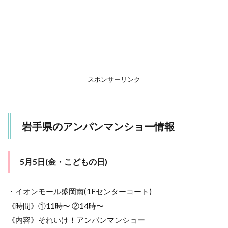
5.1
4月
30日
(日)
6
山
形
スポンサーリンク
県
の
ア
ン
パ
岩手県のアンパンマンショー情報
ン
マ
ン
シ
5月5日(金・こどもの日)
ョ
ー
情
・イオンモール盛岡南(1Fセンターコート)
報
《時間》①11時〜 ②14時〜
6.1
《内容》それいけ！アンパンマンショー
5月3