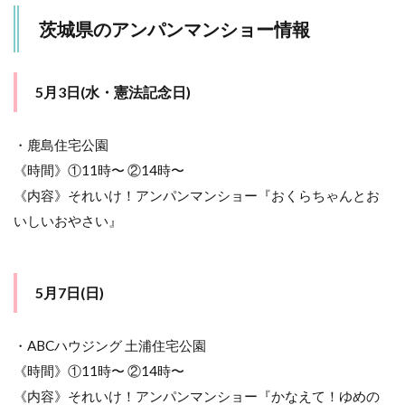
ョ
ー
茨城県のアンパンマンショー情報
情
報
8.1
5月3日(水・憲法記念日)
4月
29日
(土・
・鹿島住宅公園
昭和
《時間》①11時〜 ②14時〜
の日)
《内容》それいけ！アンパンマンショー『おくらちゃんとお
8.2
いしいおやさい』
5月4
日
(木・
みど
5月7日(日)
りの
日)
8.3
・ABCハウジング 土浦住宅公園
5月5
《時間》①11時〜 ②14時〜
日
(金・
《内容》それいけ！アンパンマンショー『かなえて！ゆめの