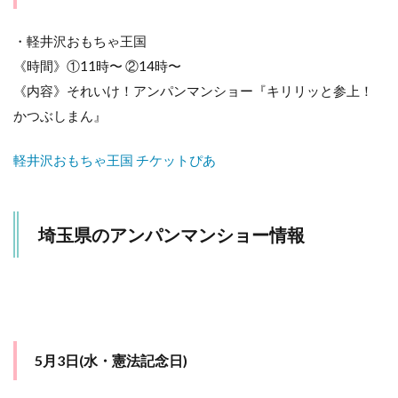
10.3
5月5日
・軽井沢おもちゃ王国
(金・こ
どもの
《時間》①11時〜 ②14時〜
日)
《内容》それいけ！アンパンマンショー『キリリッと参上！
10.4
かつぶしまん』
5月7日
(日)
軽井沢おもちゃ王国 チケットぴあ
11
千葉
県の
アン
埼玉県のアンパンマンショー情報
パン
マン
ショ
ー情
報
11.1
4月29
5月3日(水・憲法記念日)
日(土・
昭和の