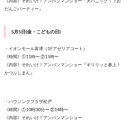
《内容》それいけ！アンパンマンショー『大パニック！？お
日)
だんごパーティー』
14
ショ
ーに
よっ
5月5日(金・こどもの日)
て内
容が
様々♪
・イオンモール富津（1Fアゼリアコート）
《時間》①11時〜 ②15時〜
《内容》それいけ！アンパンマンショー『キリリッと参上！
かつぶしまん』
・ハウジングプラザ松戸
《時間》①10時30分〜 ②14時〜
《内容》それいけ！アンパンマンショー