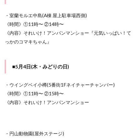
日
(金・
こど
・室蘭モルエ中島(A棟 屋上駐車場西側)
もの
《時間》①11時〜 ②14時〜
日)
《内容》それいけ！アンパンマンショー『元気いっぱい！て
4
っかのコマキちゃん』
宮
城
県
の
ア
■5月4日(木・みどりの日)
ン
パ
ン
・ウイングベイ小樽(5番街1Fネイチャーチャンバー)
マ
《時間》①11時〜 ②15時〜
ン
シ
《内容》それいけ！アンパンマンショー
ョ
ー
情
報
・円山動物園(屋外ステージ)
4.1