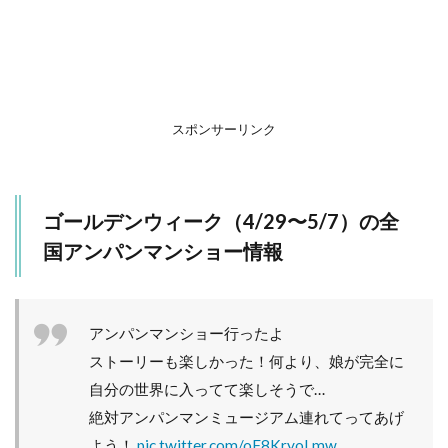
ア
ン
パ
ン
マ
ン
シ
スポンサーリンク
ョ
ー
情
報
ゴールデンウィーク（4/29〜5/7）の全
2.1
国アンパンマンショー情報
■5月
3日
(水・
憲法
アンパンマンショー行ったよ
記念
日)
ストーリーも楽しかった！何より、娘が完全に
2.2
自分の世界に入ってて楽しそうで…
■5月
絶対アンパンマンミュージアム連れてってあげ
4日
よう！
pic.twitter.com/oF8KryoLmw
(木・