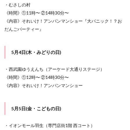
日)
・むさしの村
《時間》①11時〜 ②14時30分〜
11.2
5月5日
《内容》それいけ！アンパンマンショー『大パニック！？お
(金・こ
だんごパーティー』
どもの
日)
11.3
5月4日(木・みどりの日)
5月6日
(土)
11.4
・西武園ゆうえんち（アーケード大通りステージ）
5月7日
《時間》①12時〜 ②14時30分〜
(日)
《内容》それいけ！アンパンマンショー
12
東京
都の
アン
5月5日(金・こどもの日)
パン
マン
ショ
・イオンモール羽生（専門店街1階 西コート）
ー情