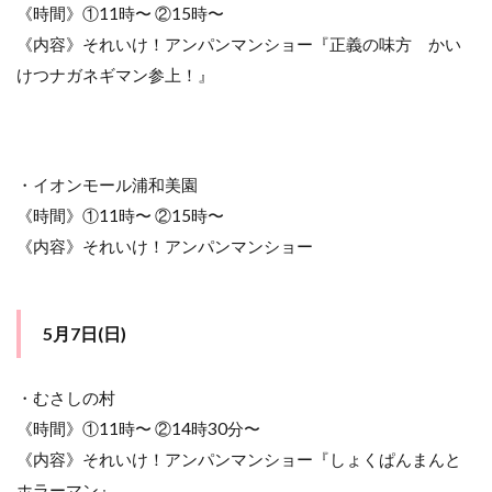
《時間》①11時〜 ②15時〜
報
《内容》それいけ！アンパンマンショー『正義の味方 かい
12.1
5月3日
けつナガネギマン参上！』
(水・憲
法記念
日)
12.2
・イオンモール浦和美園
5月5日
《時間》①11時〜 ②15時〜
(金・こ
どもの
《内容》それいけ！アンパンマンショー
日)
12.3
5月7日
5月7日(日)
(日)
13
・むさしの村
神奈
川県
《時間》①11時〜 ②14時30分〜
のア
《内容》それいけ！アンパンマンショー『しょくぱんまんと
ンパ
ンマ
ホラーマン』