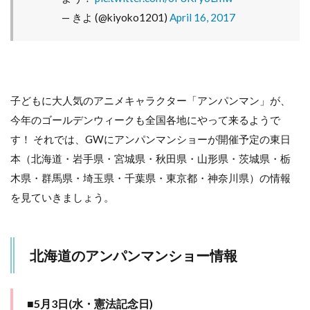
みど
— きよ (@kiyoko1201)
April 16, 2017
りの
日)
3
岩
手
子どもに大人気のアニメキャラクター「アンパンマン」が、
県
の
今年のゴールデンウィークも全国各地にやって来るようで
ア
す！ それでは、GWにアンパンマンショーが開催予定の東日
ン
パ
本（北海道・岩手県・宮城県・秋田県・山形県・茨城県・栃
ン
木県・群馬県・埼玉県・千葉県・東京都・神奈川県）の情報
マ
ン
を見ていきましょう。
シ
ョ
ー
情
北海道のアンパンマンショー情報
報
3.1
5月5
■5月3日(水・憲法記念日)