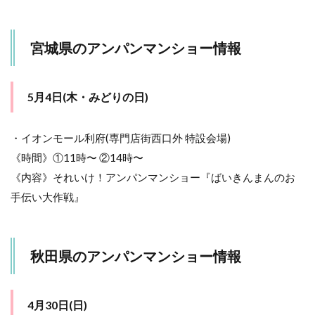
日
(水・
憲法
宮城県のアンパンマンショー情報
記念
日)
7
5月4日(木・みどりの日)
茨
城
県
・イオンモール利府(専門店街西口外 特設会場)
の
ア
《時間》①11時〜 ②14時〜
ン
《内容》それいけ！アンパンマンショー『ばいきんまんのお
パ
ン
手伝い大作戦』
マ
ン
シ
ョ
秋田県のアンパンマンショー情報
ー
情
報
4月30日(日)
7.1