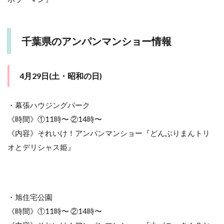
ンシ
ョー
情報
千葉県のアンパンマンショー情報
13.1
4月30
日(日)
4月29日(土・昭和の日)
13.2
5月3日
(水・憲
・幕張ハウジングパーク
法記念
日)
《時間》①11時〜 ②14時〜
《内容》それいけ！アンパンマンショー『どんぶりまんトリ
13.3
5月4日
オとデリシャス姫』
(木・み
どりの
日)
13.4
・旭住宅公園
5月5日
《時間》①11時〜 ②14時〜
(金・こ
どもの