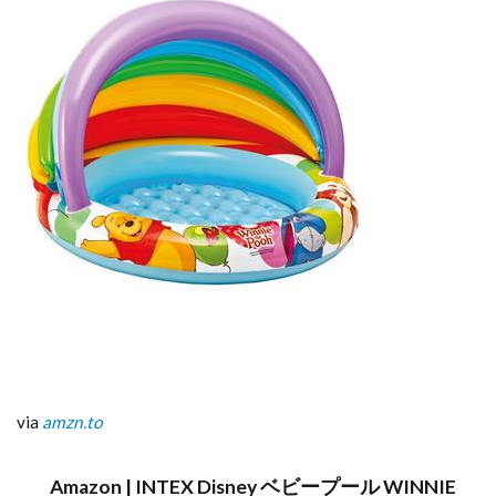
via
amzn.to
Amazon | INTEX Disney ベビープール WINNIE