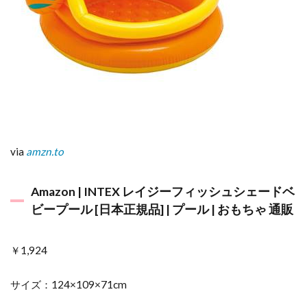
via
amzn.to
Amazon | INTEX レイジーフィッシュシェードベ
ビープール [日本正規品] | プール | おもちゃ 通販
￥1,924
サイズ：124×109×71cm