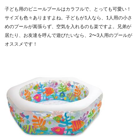
中症
子ども用のビニールプールはカラフルで、とっても可愛い！
対策
もバ
サイズも色々ありますよね。子どもが1人なら、1人用の小さ
ッチ
めのプールが嵩張らず、空気を入れるのも楽ですよ。兄弟が
リ！
居たり、お友達を呼んで遊びたいなら、2〜3人用のプールが
3.1
オススメです！
ママ
必
見！
プー
ルや
海に
行く
とき
にあ
ると
便
利！
持っ
てい
きた
い優
秀ア