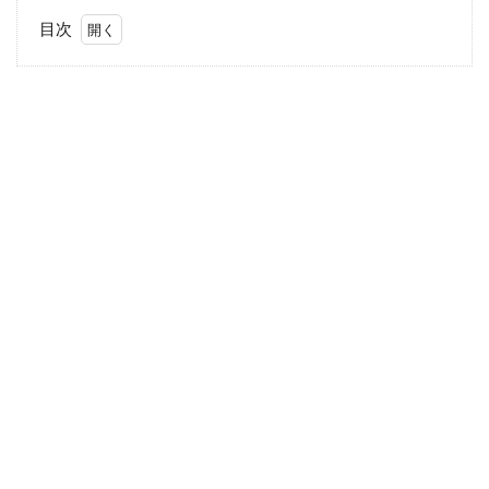
目次
1
夏
は
や
っ
ぱ
り
プ
ー
ル
で
し
ょ
★
2
見
た
目
も
カ