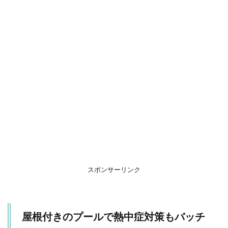
12選
– マタ
イク
5
プ
ー
ル
と
一
緒
に
遊
べ
る
お
も
スポンサーリンク
ち
ゃ
5.1
夏本
屋根付きのプールで熱中症対策もバッチ
番間