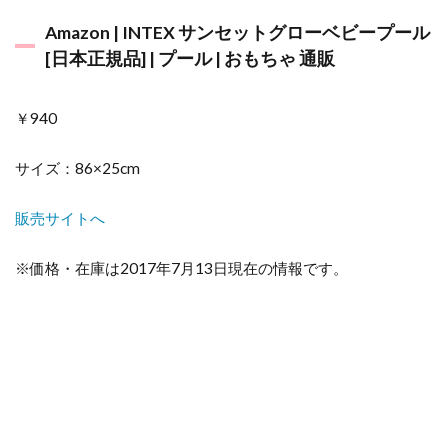
4.2
Amazon | INTEX サンセットグローベビープール
子ど
[日本正規品] | プール | おもちゃ 通販
もの
水着
のサ
￥940
イズ
の選
び方
サイズ：86×25cm
は？
大き
め
販売サイトへ
NG！
男の
※価格・在庫は2017年7月13日現在の情報です。
子も
女の
子も
ジャ
スト
サイ
ズを
選ぼ
う！
水着