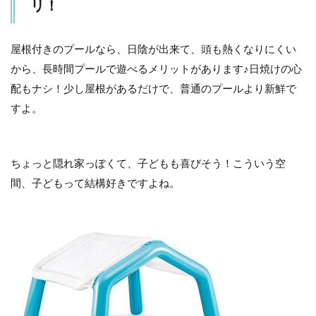
近！
リ！
今か
ら抑
えて
屋根付きのプールなら、日陰が出来て、頭も熱くなりにくい
おき
たい
から、長時間プールで遊べるメリットがあります♪日焼けの心
「家
配もナシ！少し屋根があるだけで、普通のプールより新鮮で
庭用
すよ。
プー
ル」
のオ
スス
メは
ちょっと隠れ家っぽくて、子どもも喜びそう！こういう空
コ
間、子どもって結構好きですよね。
レ！5
選 –
マタ
イク
6
プ
ー
ル
用