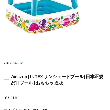
の
オ
ム
ツ
も
あ
り
ま
す
7
ま
と
め
via
amzn.to
Amazon | INTEX サンシェードプール [日本正規
品] | プール | おもちゃ 通販
￥3,296
サイズ：157×157×122cm