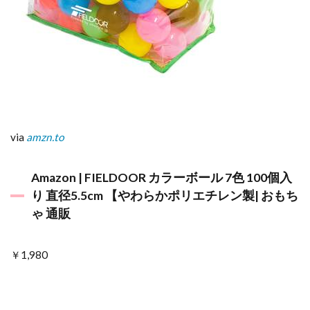
via
amzn.to
Amazon | FIELDOOR カラーボール 7色 100個入
り 直径5.5cm 【やわらかポリエチレン製| おもち
ゃ 通販
￥1,980