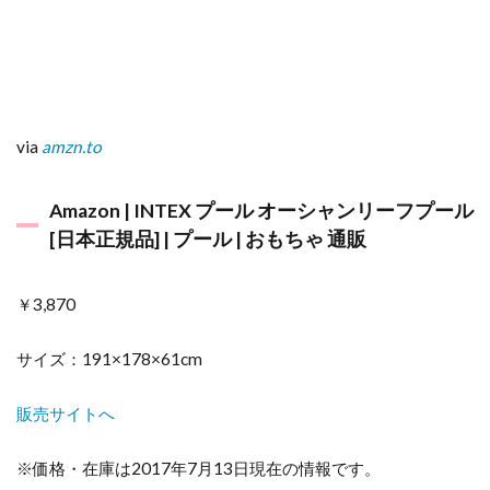
イテ
ム10
選♪ –
マタ
イク
4
via
amzn.to
イ
ン
ス
Amazon | INTEX プール オーシャンリーフプール
タ
[日本正規品] | プール | おもちゃ 通販
グ
ラ
ム
￥3,870
で
の
楽
サイズ：191×178×61cm
し
い
プ
販売サイトへ
ー
ル
※価格・在庫は2017年7月13日現在の情報です。
タ