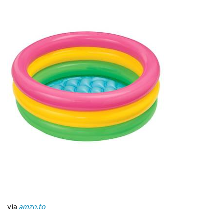
イ
ム
4.1
夏本
番間
近！
今か
ら抑
えて
おき
たい
「家
庭用
プー
ル」
のオ
スス
メは
コ
レ！5
選 –
マタ
via
amzn.to
イク