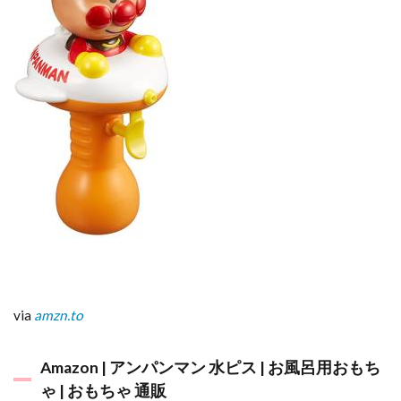
via
amzn.to
Amazon | アンパンマン 水ピス | お風呂用おもち
ゃ | おもちゃ 通販