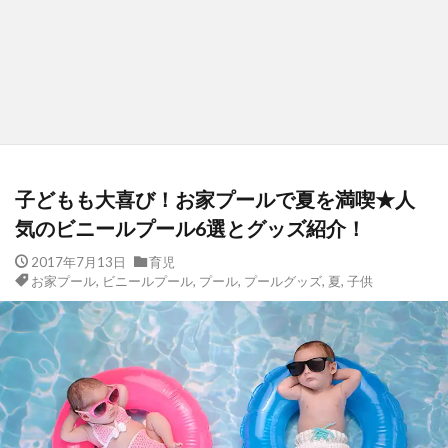
子どもも大喜び！お家プールで夏を満喫★人
気のビニールプール6選とグッズ紹介！
2017年7月13日
育児
お家プール
,
ビニールプール
,
プール
,
プールグッズ
,
夏
,
子供