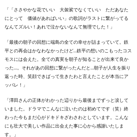
「「ささやかな花でいい 大袈裟でなくていい ただあなた
にとって 価値があればいい」の歌詞がラストに繋がってる
なんてズルい！あれで泣かないなんて無理でした！」
「最後の朝子の回想に端島の全ての幸せが詰まっていて。鉄
平との再会はかなわなかったけど…鉄平の想いのこもったコス
モスには会えた。全ての真実を朝子が知ることが出来て良か
った…。それがあの回想に繋がったんだと…朝子が人生を振り
返った時、笑顔できばって生きたわと言えたことが本当にア
ッパレ！」
「澤田さんの正体がわかった辺りから最後までずっと涙して
いました。ドラマでこんなに泣いたのは初めてです（笑）終
わった今もまだ心がドキドキざわさわとしています。こんな
にも壮大で美しい作品に出会えた事に心から感謝いたしま
す。」