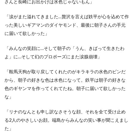
さんと長崎にお出かけは水色じゃないもん」
「涙がまた溢れてきました…贅沢を言えば鉄平が心を込めて作
った美しいギアマンのダイヤモンド、最後に朝子さんの手元
に届いて欲しかった」
「みんなの笑顔に…そして朝子の「うん、きばって生きたわ
よ」に…そして幻のプロポーズにまた涙腺崩壊」
「鞍馬天狗が取り戻してくれたのがキラキラの水色のビンだ
から、朝子の好きな色は水色になって。鉄平は朝子の好きな
色のギヤンマを作ってくれてたね。朝子に届いて欲しかった
な」
「リナのなんとも申し訳なさそうな顔、それを全て受け止め
る2人のやさしいお顔。端島からみんなの笑い事が聞こえまし
た」