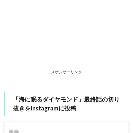
1.1
最終
話を
見た
ファ
ンか
らは…
スポンサーリンク
「海に眠るダイヤモンド」最終話の切り
抜きをInstagramに投稿