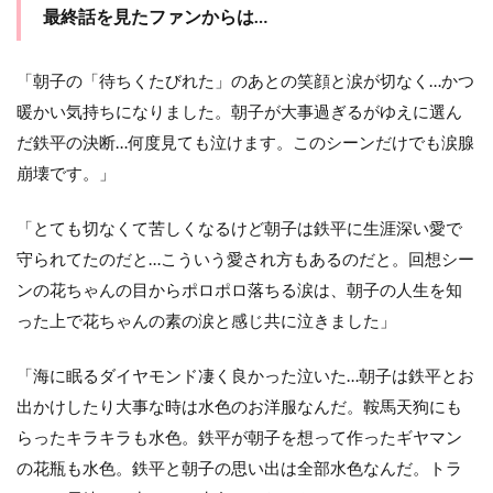
最終話を見たファンからは…
「朝子の「待ちくたびれた」のあとの笑顔と涙が切なく…かつ
暖かい気持ちになりました。朝子が大事過ぎるがゆえに選ん
だ鉄平の決断…何度見ても泣けます。このシーンだけでも涙腺
崩壊です。」
「とても切なくて苦しくなるけど朝子は鉄平に生涯深い愛で
守られてたのだと…こういう愛され方もあるのだと。回想シー
ンの花ちゃんの目からポロポロ落ちる涙は、朝子の人生を知
った上で花ちゃんの素の涙と感じ共に泣きました」
「海に眠るダイヤモンド凄く良かった泣いた…朝子は鉄平とお
出かけしたり大事な時は水色のお洋服なんだ。鞍馬天狗にも
らったキラキラも水色。鉄平が朝子を想って作ったギヤマン
の花瓶も水色。鉄平と朝子の思い出は全部水色なんだ。トラ