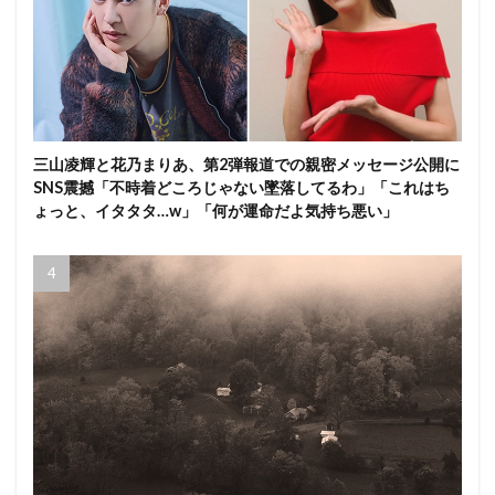
三山凌輝と花乃まりあ、第2弾報道での親密メッセージ公開に
SNS震撼「不時着どころじゃない墜落してるわ」「これはち
ょっと、イタタタ…w」「何が運命だよ気持ち悪い」