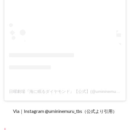
日曜劇場『海に眠るダイヤモンド』【公式】(@umininemuru_tbs)がシェアした投稿
Via｜Instagram @umininemuru_tbs（公式より引用）