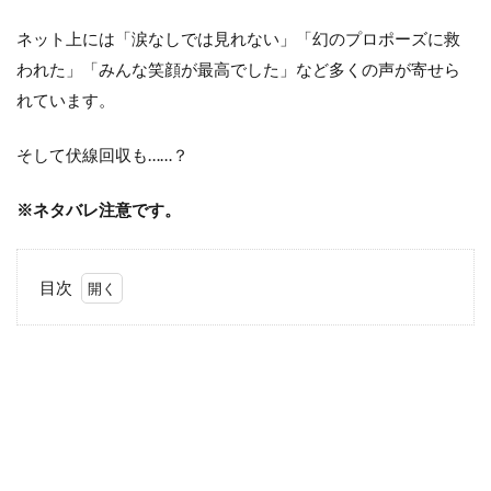
ネット上には「涙なしでは見れない」「幻のプロポーズに救
われた」「みんな笑顔が最高でした」など多くの声が寄せら
れています。
そして伏線回収も……？
※ネタバレ注意です。
目次
1
「海
に眠るダ
イヤモン
ド」最終
話の切り
抜きを
Instagram
に投稿