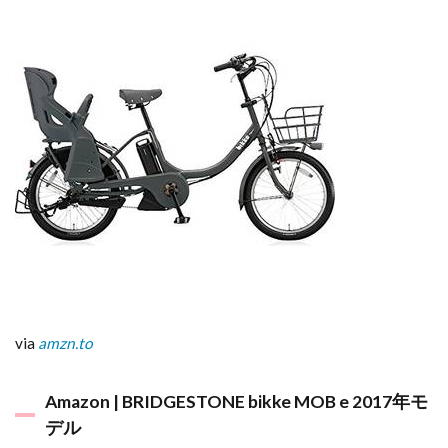
via
amzn.to
Amazon | BRIDGESTONE bikke MOB e 2017年モ
デル