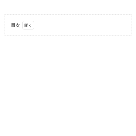
目次
1
子供
乗せ
自転
車は
電動
にす
る？
しな
い？
2
「子
供乗
せ自
転
車」
を選