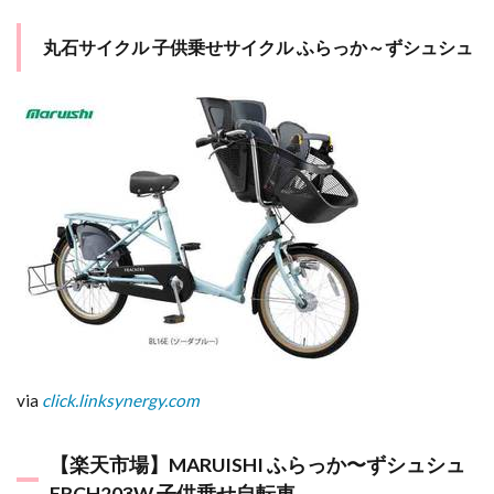
丸石サイクル 子供乗せサイクル ふらっか～ずシュシュ
via
click.linksynergy.com
【楽天市場】MARUISHI ふらっか〜ずシュシュ
FRCH203W 子供乗せ自転車