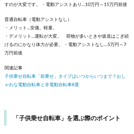
すのが大変です。 ・電動アシストあり…10万円～15万円前後
3.2
ブリ
ヂス
普通自転車（電動アシストなし）
トン
・メリット…安価。軽量。
ハイ
・デメリット…運転が大変。 荷物が多いときや坂道はこぎ続
ディ
ツー
けるのにかなり体力が必要。 ・電動アシストなし…5万円～7
3.3
万円前後
ブリ
ヂス
関連記事
トン
ハイ
子供乗せ自転車「前乗せ」タイプはいつからいつまで？おし
ディ
ゃれな電動自転車と非電動自転車8選
ツー
3.4
ヤマ
ハ パ
スバ
「子供乗せ自転車」を選ぶ際のポイント
ビー
アン