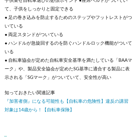
子供乗せ自転車選びの必須ポイント ●座席ベルトがついてい
6Sオ
て、子供をしっかりと固定できる
ート
後ろ
● 足の巻き込みを防止するためのステップやフットレストがつ
子供
いている
乗せ
つき
● 両足スタンドがついている
● ハンドルが急旋回するのを防ぐハンドルロック機能がついて
いる
● 自転車協会が定めた自転車安全基準を満たしている「BAAマ
ーク」や、製品安全協会が定めたSG基準に適合する製品に表
示される「SGマーク」がついていて、安全性が高い
知っておきたい関連記事
『加害者側』になる可能性も【自転車の危険性】違反の講習
対象は14歳から！【自転車保険】