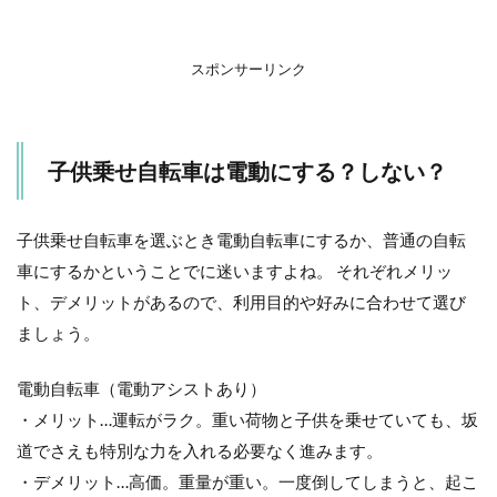
ぶ際
のポ
イン
ト
スポンサーリンク
3
おす
すめ
子供乗せ自転車は電動にする？しない？
の子
供乗
せ自
転
子供乗せ自転車を選ぶとき電動自転車にするか、普通の自転
車！
車にするかということでに迷いますよね。 それぞれメリッ
電動
タイ
ト、デメリットがあるので、利用目的や好みに合わせて選び
プ
ましょう。
3.1
ブリ
電動自転車（電動アシストあり）
ヂス
・メリット…運転がラク。重い荷物と子供を乗せていても、坂
トン
ハイ
道でさえも特別な力を入れる必要なく進みます。
ディ
・デメリット…高価。重量が重い。一度倒してしまうと、起こ
ツー