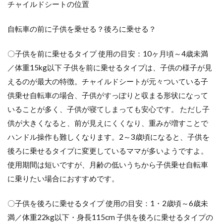
3.5
チャイルドシートの位置
ヤマ
ハ パ
自転車の前に子供を乗せる？後ろに乗せる？
スキ
ッス
〇子供を前に乗せるタイプ 使用の目安：10ヶ月頃～4歳未満
4
／体重15kg以下 子供を前に乗せるタイプは、子供の様子が見
おす
すめ
えるのが最大の特徴。チャイルドシートが元々ついている子
の子
供乗せ自転車の場合、子供がすっぽりと収まる形状になって
供乗
せ自
いることが多く、子供が寝てしまっても安心です。 ただし子
転
供が大きくなると、前が見えにくくなり、重みが増すことで
車！
普通
ハンドル操作も難しくなります。2～3歳頃になると、子供を
タイ
後ろに乗せるタイプに変更しているママが多いようですよ。
プ
使用期間は短いですが、月齢の低いうちから子供乗せ自転車
4.1
に乗りたい場合におすすめです。
フィ
デー
ス 子
〇子供を後ろに乗せるタイプ 使用の目安：1・2歳頃～6歳未
供乗
満／体重22kg以下・身長115cm 子供を後ろに乗せるタイプの
せ自