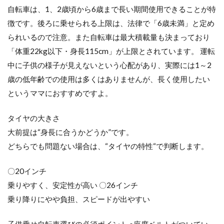
転車
自転車は、1、2歳頃から6歳まで長い期間使用できることが特
20イ
徴です。後ろに乗せられる上限は、法律で「6歳未満」と定め
ンチ
られいるので注意。また自転車は最大積載量も決まっており
4.2
「体重22kg以下・身長115cm」が上限とされています。 運転
丸石
サイ
中に子供の様子が見えないという心配があり、実際には1～2
クル
歳の低年齢での使用は多くはありませんが、長く使用したい
子供
乗せ
というママにおすすめですよ。
サイ
クル
タイヤの大きさ
ふら
っか
大前提は“身長に合うかどうか”です。
～ず
どちらでも問題ない場合は、“タイヤの特性“で判断します。
シュ
シュ
〇20インチ
4.3
OGK
乗りやすく、安定性が高い 〇26インチ
ロン
乗り降りにやや負担、スピードが出やすい
グモ
ンタ
ナ20