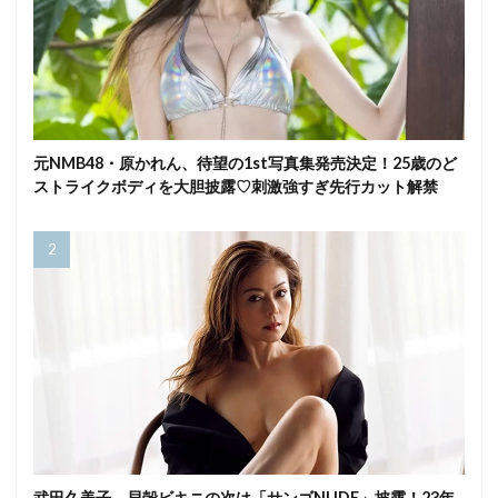
元NMB48・原かれん、待望の1st写真集発売決定！25歳のど
ストライクボディを大胆披露♡刺激強すぎ先行カット解禁
武田久美子、貝殻ビキニの次は「サンゴNUDE」披露！23年