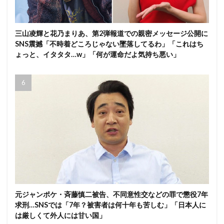
三山凌輝と花乃まりあ、第2弾報道での親密メッセージ公開に
SNS震撼「不時着どころじゃない墜落してるわ」「これはち
ょっと、イタタタ…w」「何が運命だよ気持ち悪い」
元ジャンポケ・斉藤慎二被告、不同意性交などの罪で懲役7年
求刑…SNSでは「7年？被害者は何十年も苦しむ」「日本人に
は厳しくて外人には甘い国」