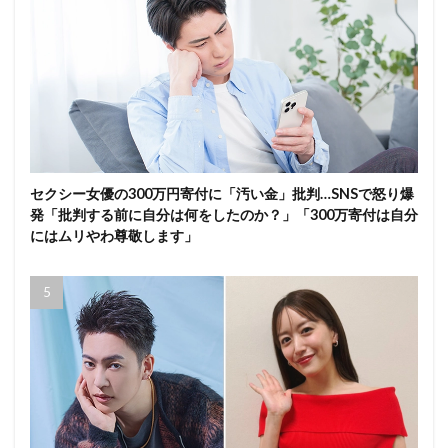
セクシー女優の300万円寄付に「汚い金」批判…SNSで怒り爆
発「批判する前に自分は何をしたのか？」「300万寄付は自分
にはムリやわ尊敬します」