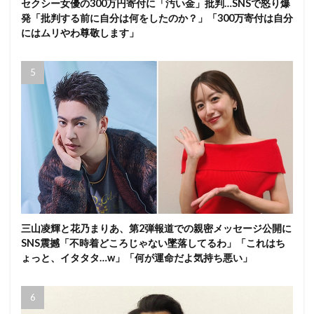
セクシー女優の300万円寄付に「汚い金」批判…SNSで怒り爆
発「批判する前に自分は何をしたのか？」「300万寄付は自分
にはムリやわ尊敬します」
三山凌輝と花乃まりあ、第2弾報道での親密メッセージ公開に
SNS震撼「不時着どころじゃない墜落してるわ」「これはち
ょっと、イタタタ…w」「何が運命だよ気持ち悪い」