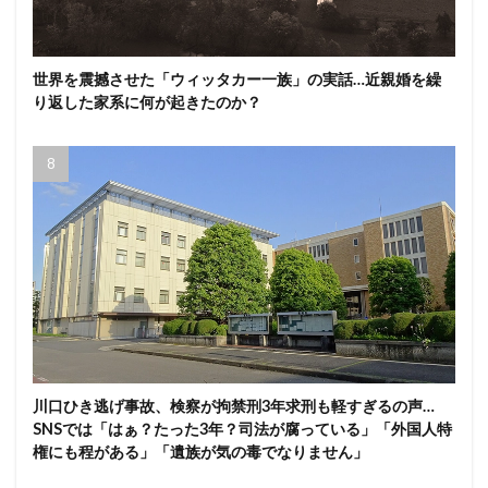
世界を震撼させた「ウィッタカー一族」の実話…近親婚を繰
り返した家系に何が起きたのか？
川口ひき逃げ事故、検察が拘禁刑3年求刑も軽すぎるの声…
SNSでは「はぁ？たった3年？司法が腐っている」「外国人特
権にも程がある」「遺族が気の毒でなりません」