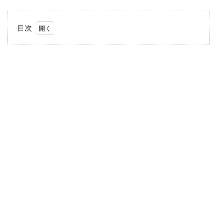
目次
1
ダー
クマ
ター
とは
何
か？
1.1
ダー
クマ
ター
の影
響
1.2
ダー
クマ
ター
の探