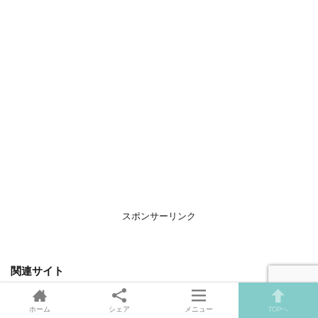
スポンサーリンク
関連サイト
ホーム
シェア
メニュー
TOPへ
BABYDOT（ベイビードット）