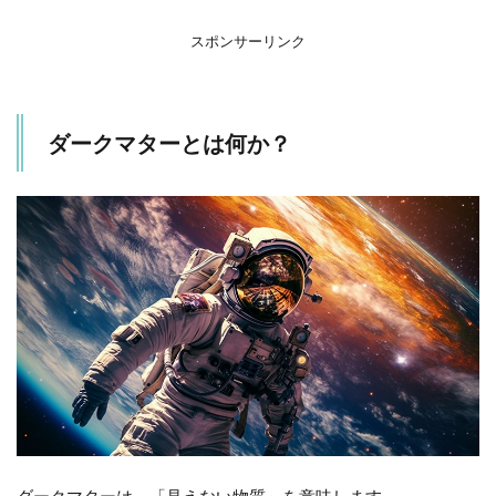
求
スポンサーリンク
1.3
ダー
クマ
ター
ダークマターとは何か？
の可
能性
2
ま
と
め