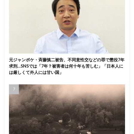
元ジャンポケ・斉藤慎二被告、不同意性交などの罪で懲役7年
求刑…SNSでは「7年？被害者は何十年も苦しむ」「日本人に
は厳しくて外人には甘い国」