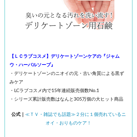
【ＬＣラブコスメ】デリケートゾーンケアの『ジャム
ウ・ハーバルソープ』
・デリケートゾーンのニオイの元・古い角質による黒ず
みケア
・LCラブコスメ内で15年連続販売個数No.1
・シリーズ累計販売数はなんと305万個の大ヒット商品
公式｜
≪ＴＶ・雑誌でも話題≫２分に１個売れているニ
オイ・おりものケア！