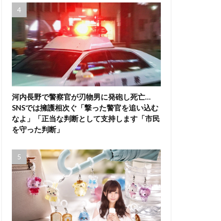
河内長野で警察官が刃物男に発砲し死亡…
SNSでは擁護相次ぐ「撃った警官を追い込む
なよ」「正当な判断として支持します「市民
を守った判断」