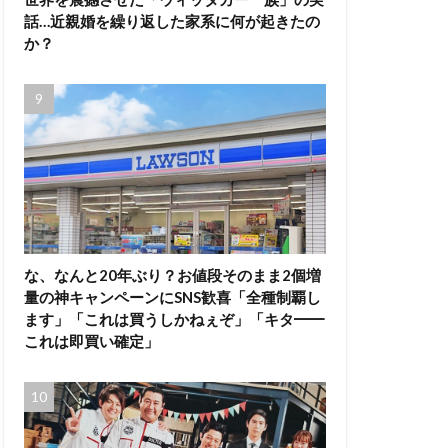
話…近親婚を繰り返した家系に何が起きたの
か？
な、なんと20年ぶり？お値段そのまま2個増
量の神キャンペーンにSNS歓喜「全種制覇し
ます」「これは買うしかねぇぞ」「キタ━━
これは即買い確定」