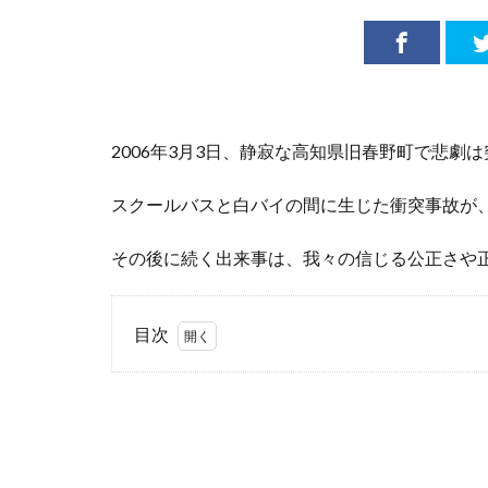
2006年3月3日、静寂な高知県旧春野町で悲劇
スクールバスと白バイの間に生じた衝突事故が
その後に続く出来事は、我々の信じる公正さや
目次
1
高知
白バ
イ衝
突死
事故