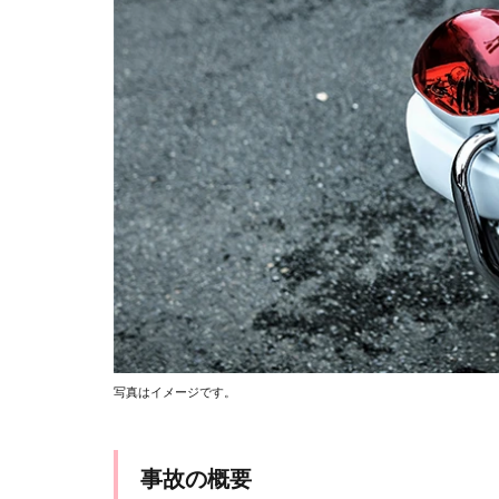
言
1.3
ブレ
ーキ
痕の
疑問
と警
察の
証拠
捏造
疑惑
1.4
裁判
と判
決
写真はイメージです。
2
ま
と
事故の概要
め