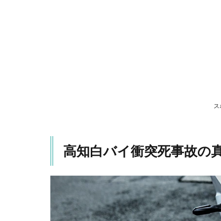
の真
相
は？
1.1
事故
の概
要
1.2
バス
ス
に乗
って
いた
高知白バイ衝突死事故の
中学
生の
証
言、
目撃
した
人々
の証