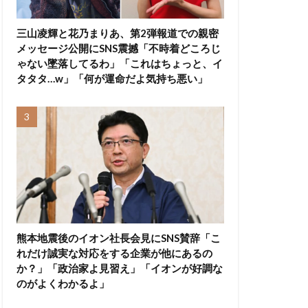
三山凌輝と花乃まりあ、第2弾報道での親密
メッセージ公開にSNS震撼「不時着どころじ
ゃない墜落してるわ」「これはちょっと、イ
タタタ…w」「何が運命だよ気持ち悪い」
熊本地震後のイオン社長会見にSNS賛辞「こ
れだけ誠実な対応をする企業が他にあるの
か？」「政治家よ見習え」「イオンが好調な
のがよくわかるよ」