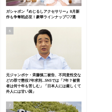
ガシャポン『めじるしアクセサリー』8月新
作も争奪戦必至！豪華ラインナップ♡7選
元ジャンポケ・斉藤慎二被告、不同意性交な
どの罪で懲役7年求刑…SNSでは「7年？被害
者は何十年も苦しむ」「日本人には厳しくて
外人には甘い国」