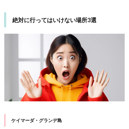
1.2
ダナ
絶対に行ってはいけない場所3選
キル
砂漠
1.3
サ
ン・
ペド
ロ・
スー
ラ
ケイマーダ・グランデ島