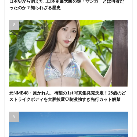
日本史から消えた…日本史最大級の謎「サンカ」とは何者だ
ったのか？知られざる歴史
元NMB48・原かれん、待望の1st写真集発売決定！25歳のど
ストライクボディを大胆披露♡刺激強すぎ先行カット解禁