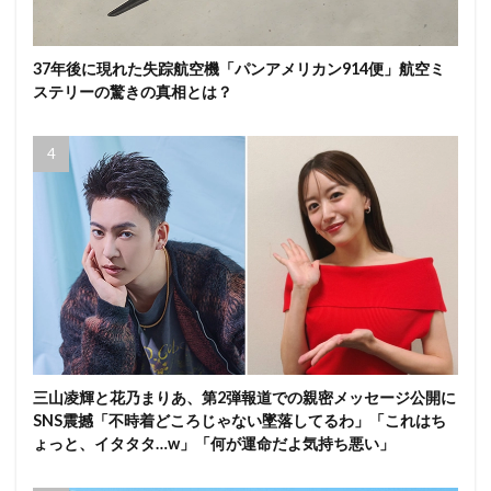
37年後に現れた失踪航空機「パンアメリカン914便」航空ミ
ステリーの驚きの真相とは？
三山凌輝と花乃まりあ、第2弾報道での親密メッセージ公開に
SNS震撼「不時着どころじゃない墜落してるわ」「これはち
ょっと、イタタタ…w」「何が運命だよ気持ち悪い」