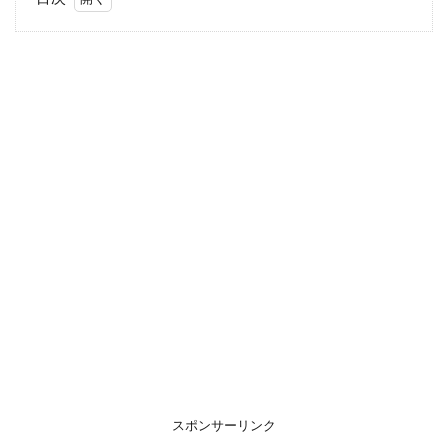
1
絶
対
に
行
っ
て
は
い
け
な
い
場
所3
選
1.1
ケイ
マー
ダ・
グラ
ンデ
スポンサーリンク
島