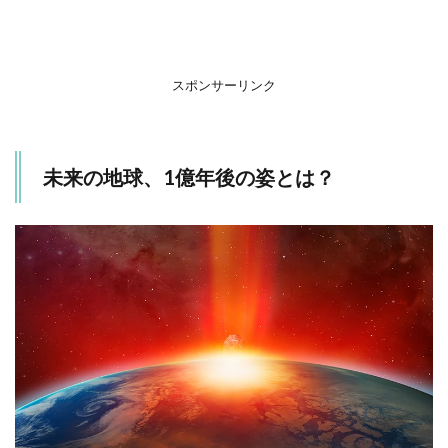
スト
1.2
グリ
ーゼ
スポンサーリンク
710
の接
近
1.3
未来の地球、1億年後の姿とは？
アフ
リカ
大陸
の分
裂と
新た
な海
の誕
生
1.4
パン
ゲ
ア・