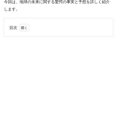
今回は、地球の未来に関する驚愕の事実と予想を詳しく紹介
します。
目次
1
未来
の地
球、
1億
年後
の姿
と
は？
1.1
超新
星爆
発と
ガン
マ線
バー