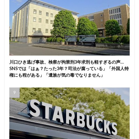
川口ひき逃げ事故、検察が拘禁刑3年求刑も軽すぎるの声…
SNSでは「はぁ？たった3年？司法が腐っている」「外国人特
権にも程がある」「遺族が気の毒でなりません」