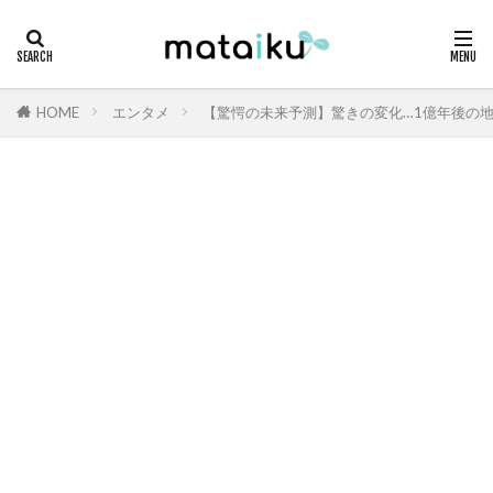
HOME
エンタメ
【驚愕の未来予測】驚きの変化…1億年後の