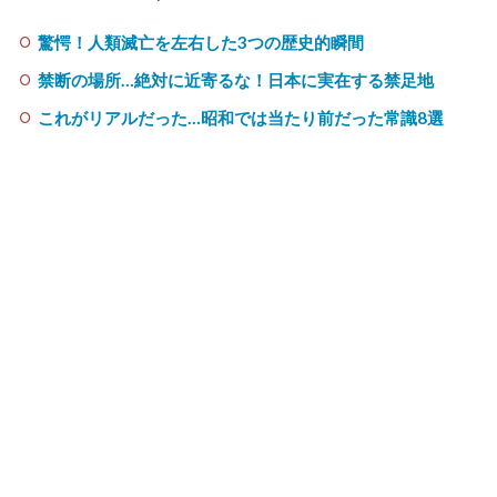
驚愕！人類滅亡を左右した3つの歴史的瞬間
禁断の場所…絶対に近寄るな！日本に実在する禁足地
これがリアルだった…昭和では当たり前だった常識8選