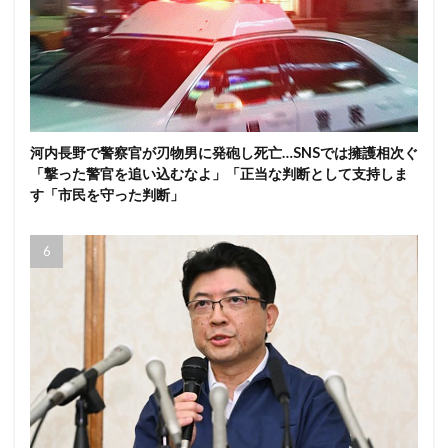
河内長野で警察官が刃物男に発砲し死亡…SNSでは擁護相次ぐ
「撃った警官を追い込むなよ」「正当な判断として支持しま
す「市民を守った判断」