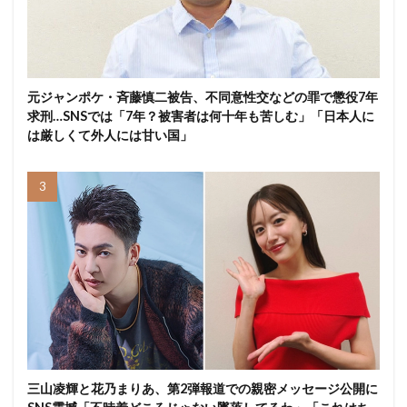
元ジャンポケ・斉藤慎二被告、不同意性交などの罪で懲役7年
求刑…SNSでは「7年？被害者は何十年も苦しむ」「日本人に
は厳しくて外人には甘い国」
三山凌輝と花乃まりあ、第2弾報道での親密メッセージ公開に