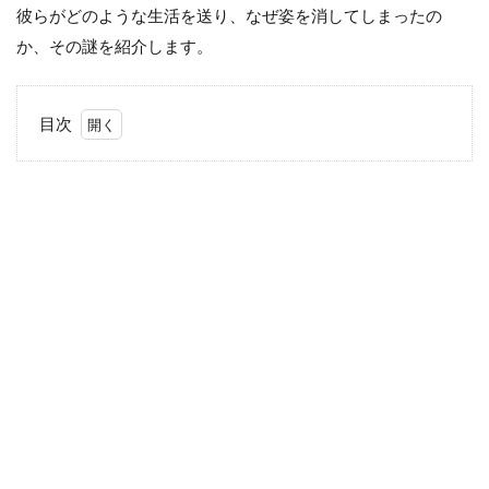
彼らがどのような生活を送り、なぜ姿を消してしまったの
か、その謎を紹介します。
目次
1
謎の
部族
「サ
ンカ
民
族」
1.1
秘密
組織
とし
て活
動し
た説
1.2