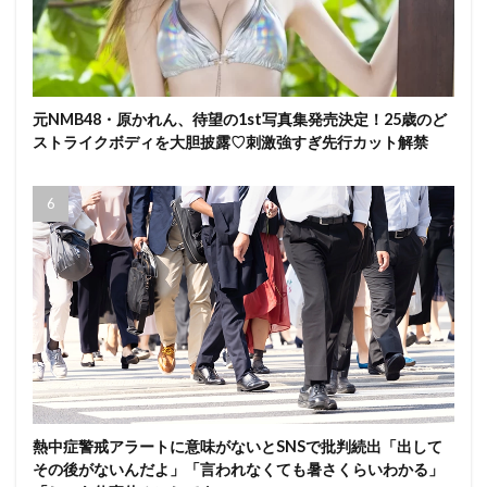
元NMB48・原かれん、待望の1st写真集発売決定！25歳のど
ストライクボディを大胆披露♡刺激強すぎ先行カット解禁
熱中症警戒アラートに意味がないとSNSで批判続出「出して
その後がないんだよ」「言われなくても暑さくらいわかる」