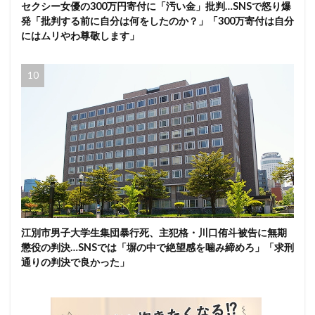
セクシー女優の300万円寄付に「汚い金」批判…SNSで怒り爆
発「批判する前に自分は何をしたのか？」「300万寄付は自分
にはムリやわ尊敬します」
江別市男子大学生集団暴行死、主犯格・川口侑斗被告に無期
懲役の判決…SNSでは「塀の中で絶望感を噛み締めろ」「求刑
通りの判決で良かった」