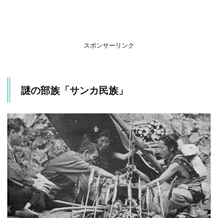
サン
カ民
族が
日本
史か
スポンサーリンク
ら消
えて
しま
った
謎の部族「サンカ民族」
か？
2
ま
と
め