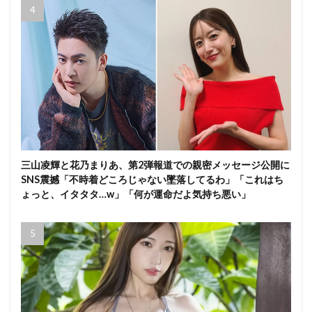
三山凌輝と花乃まりあ、第2弾報道での親密メッセージ公開に
SNS震撼「不時着どころじゃない墜落してるわ」「これはち
ょっと、イタタタ…w」「何が運命だよ気持ち悪い」