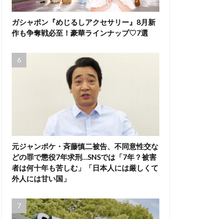
ガシャポン『めじるしアクセサリー』8月新
作も争奪戦必至！豪華ラインナップ♡7選
元ジャンポケ・斉藤慎二被告、不同意性交な
どの罪で懲役7年求刑…SNSでは「7年？被害
者は何十年も苦しむ」「日本人には厳しくて
外人には甘い国」