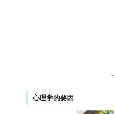
理
学
的
要
因
1.1
社会
的要
因
1.2
詐欺
手口
の進
ス
化
2
ま
心理学的要因
と
め