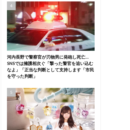
河内長野で警察官が刃物男に発砲し死亡…
SNSでは擁護相次ぐ「撃った警官を追い込む
なよ」「正当な判断として支持します「市民
を守った判断」