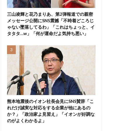
三山凌輝と花乃まりあ、第2弾報道での親密
メッセージ公開にSNS震撼「不時着どころじ
ゃない墜落してるわ」「これはちょっと、イ
タタタ…w」「何が運命だよ気持ち悪い」
熊本地震後のイオン社長会見にSNS賛辞「こ
れだけ誠実な対応をする企業が他にあるの
か？」「政治家よ見習え」「イオンが好調な
のがよくわかるよ」