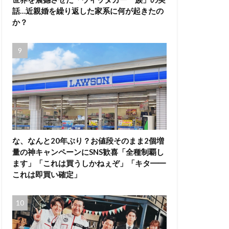
話…近親婚を繰り返した家系に何が起きたの
か？
な、なんと20年ぶり？お値段そのまま2個増
量の神キャンペーンにSNS歓喜「全種制覇し
ます」「これは買うしかねぇぞ」「キタ━━
これは即買い確定」