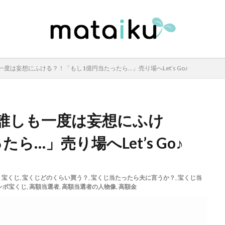
は妄想にふける？！「もし1億円当たったら…」売り場へLet’s Go♪
誰しも一度は妄想にふけ
…」売り場へLet’s Go♪
,
宝くじ
,
宝くじどのくらい買う？
,
宝くじ当たったら夫に言うか？
,
宝くじ当
ンボ宝くじ
,
高額当選者
,
高額当選者の人物像
,
高額金