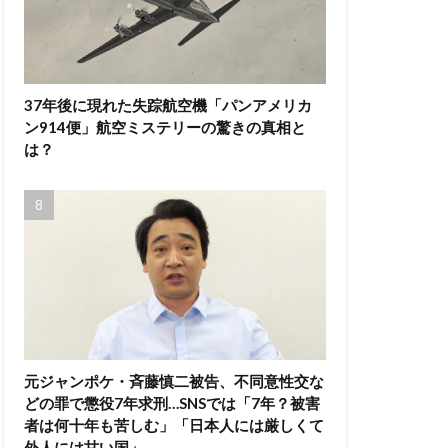
37年後に現れた失踪航空機「パンアメリカ
ン914便」航空ミステリーの驚きの真相と
は？
元ジャンポケ・斉藤慎二被告、不同意性交な
どの罪で懲役7年求刑…SNSでは「7年？被害
者は何十年も苦しむ」「日本人には厳しくて
外人には甘い国」