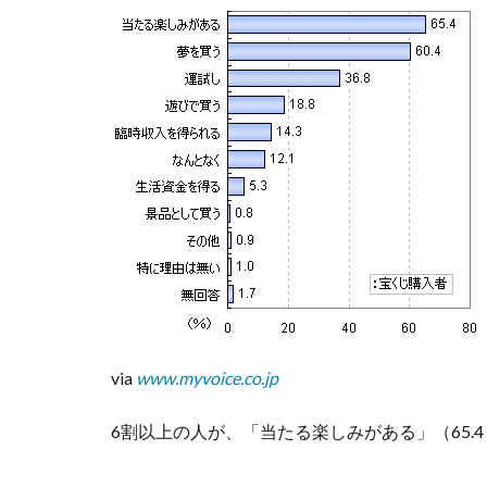
１等が
当たっ
た
ら？」
5
当た
った
こ
と、
配偶
者に
言う
か？
言わ
ない
via
www.myvoice.co.jp
か？
6
6割以上の人が、「当たる楽しみがある」（65.
★1,000
万円以