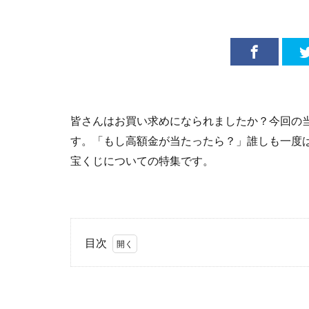
皆さんはお買い求めになられましたか？今回の当
す。「もし高額金が当たったら？」誰しも一度
宝くじについての特集です。
目次
1
購入
者は
どの