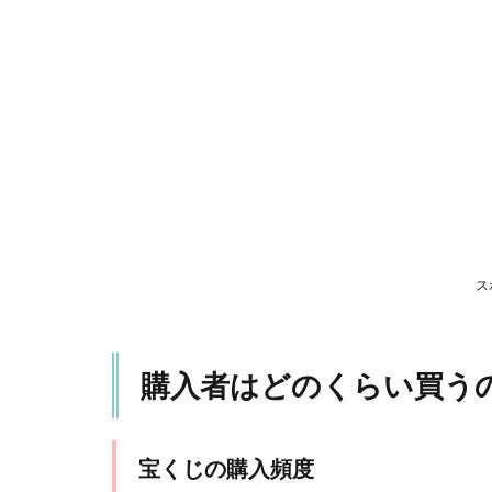
くら
い買
うの
か？
1.1
宝く
じの
購入
頻度
1.2
1年間
ス
あた
りの
宝く
購入者はどのくらい買う
じ購
入金
額
1.3
宝くじの購入頻度
宝く