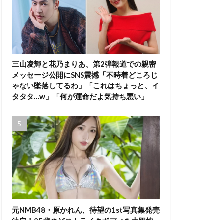
三山凌輝と花乃まりあ、第2弾報道での親密
メッセージ公開にSNS震撼「不時着どころじ
ゃない墜落してるわ」「これはちょっと、イ
タタタ…w」「何が運命だよ気持ち悪い」
元NMB48・原かれん、待望の1st写真集発売