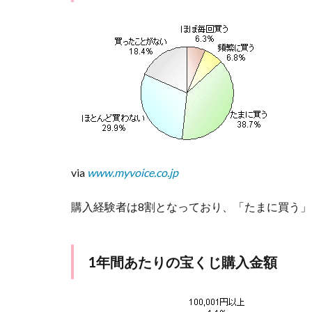
じの
購入
理由
1.4
※22
日ま
で
「大
安吉
日」
は2日
via
www.myvoice.co.jp
しか
ない
購入経験者は8割となっており、「たまに買う」
※
2
もし
1年間あたりの宝くじ購入金額
高額
金が
当た