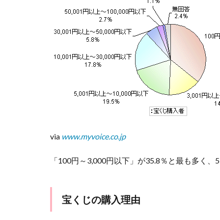
った
ら！
2.1
1億円
パッ
ク
3
【男
性】に
聞いた
「もし
１等が
via
www.myvoice.co.jp
当たっ
た
「100円～3,000円以下」が35.8％と最も多く
ら？」
4
【女
宝くじの購入理由
性】に
聞いた
「もし