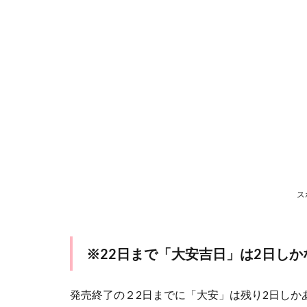
上の高
額当選
者★
7
＝
ま
と
め
＝
ス
※22日まで「大安吉日」は2日しか
発売終了の２2日までに「大安」は残り2日しかあり