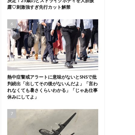
決定！25歳のどストライクボディを大胆披
露♡刺激強すぎ先行カット解禁
熱中症警戒アラートに意味がないとSNSで批
判続出「出してその後がないんだよ」「言わ
れなくても暑さくらいわかる」「じゃあ仕事
休みにしてよ」