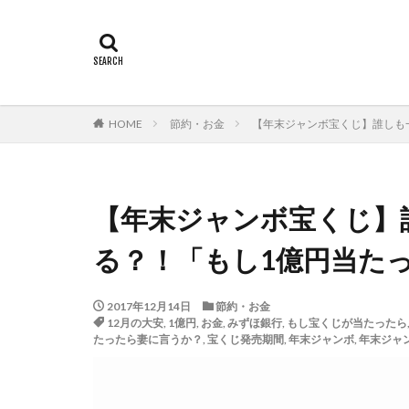
HOME
節約・お金
【年末ジャンボ宝くじ】誰しも一度
【年末ジャンボ宝くじ】
る？！「もし1億円当たったら
2017年12月14日
節約・お金
12月の大安
,
1億円
,
お金
,
みずほ銀行
,
もし宝くじが当たったら
たったら妻に言うか？
,
宝くじ発売期間
,
年末ジャンボ
,
年末ジャ