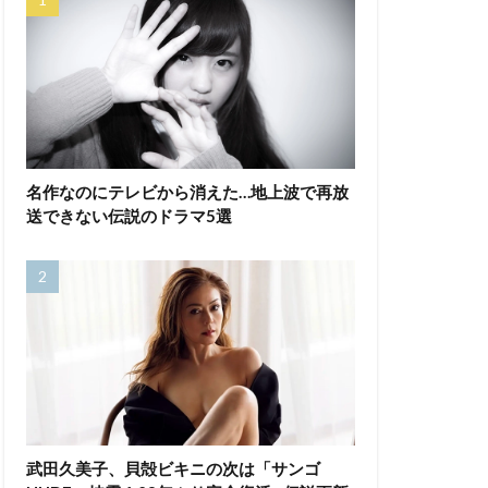
名作なのにテレビから消えた…地上波で再放
送できない伝説のドラマ5選
武田久美子、貝殻ビキニの次は「サンゴ