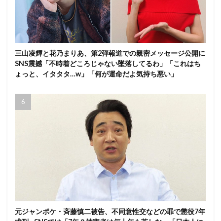
三山凌輝と花乃まりあ、第2弾報道での親密メッセージ公開に
SNS震撼「不時着どころじゃない墜落してるわ」「これはち
ょっと、イタタタ…w」「何が運命だよ気持ち悪い」
元ジャンポケ・斉藤慎二被告、不同意性交などの罪で懲役7年