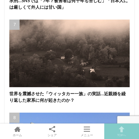
求刑…SNSでは「7年？被害者は何十年も苦しむ」「日本人に
は厳しくて外人には甘い国」
世界を震撼させた「ウィッタカー一族」の実話…近親婚を繰
り返した家系に何が起きたのか？
ホーム
シェア
メニュー
TOPへ