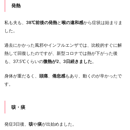
発熱
私も夫も、
38℃前後の発熱
と
喉の違和感
から症状は始まりま
した。
過去にかかった風邪やインフルエンザでは、比較的すぐに解
熱して回復したのですが、新型コロナでは熱が下がった後
も、37.5℃くらいの
微熱が2、3日続きました
。
身体が重だるく、
頭痛
、
倦怠感
もあり、動くのが辛かったで
す。
咳・痰
発症3日後、
咳
や
痰
が出始めました。