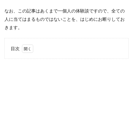
なお、この記事はあくまで一個人の体験談ですので、全ての
人に当てはまるものではないことを、はじめにお断りしてお
きます。
目次
1
こ
と
の
始
ま
り
と
感
染
の
背
景