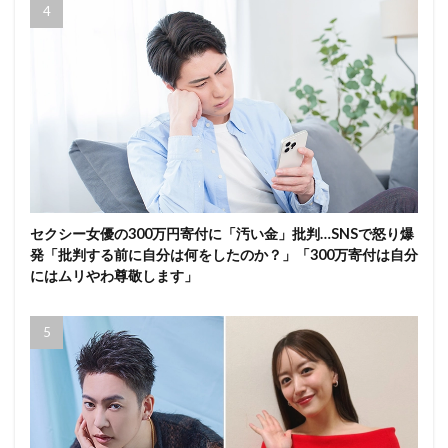
セクシー女優の300万円寄付に「汚い金」批判…SNSで怒り爆
発「批判する前に自分は何をしたのか？」「300万寄付は自分
にはムリやわ尊敬します」