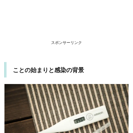
2
子ど
もの
症状
（4
歳＆
7
歳）
スポンサーリンク
3
子ど
もの
ことの始まりと感染の背景
症状
（10
歳）
4
大
人
の
症
状
4.1