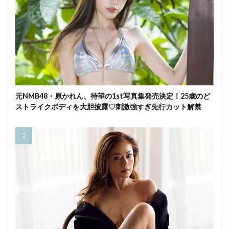
元NMB48・原かれん、待望の1st写真集発売決定！25歳のど
ストライクボディを大胆披露♡刺激強すぎ先行カット解禁