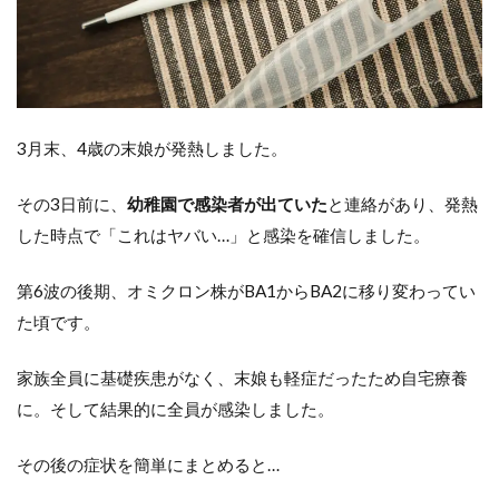
発熱
4.2
咳・
痰
4.3
3月末、4歳の末娘が発熱しました。
嗅覚
異常
その3日前に、
幼稚園で感染者が出ていた
と連絡があり、発熱
4.4
した時点で「これはヤバい…」と感染を確信しました。
その
他
第6波の後期、オミクロン株がBA1からBA2に移り変わってい
5
ま
た頃です。
と
め
家族全員に基礎疾患がなく、末娘も軽症だったため自宅療養
に。そして結果的に全員が感染しました。
その後の症状を簡単にまとめると…