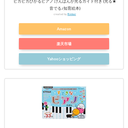
ピカピカひかるピアノ けんばんが光るガイド付き (光る★
音でる♪知育絵本)
created by
Rinker
Amazon
楽天市場
Yahooショッピング