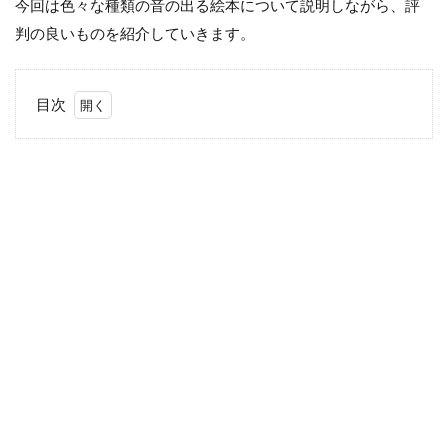
今回は色々な種類の音の出る絵本について説明しながら、評
判の良いものを紹介していきます。
目次
1
赤ち
ゃん
も大
好
き！
音の
出る
絵本
2
音
の
出
る
絵
本