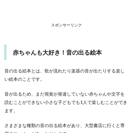
の
良
い
と
こ
スポンサーリンク
ろ
3
お
赤ちゃんも大好き！音の出る絵本
う
た
の
絵
音の出る絵本とは、歌が流れたり楽器の音が出たりする楽し
本
い絵本のことです。
4
英
音が出るため、まだ視覚が発達していない赤ちゃんや文字を
語
読むことができない小さな子どもでも1人で楽しむことができ
の
絵
ます。
本
5
さまざまな種類の音の出る絵本があり、大型書店に行くと専
楽