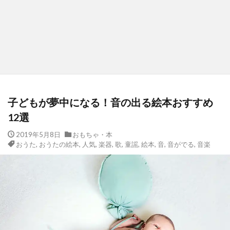
子どもが夢中になる！音の出る絵本おすすめ
12選
2019年5月8日
おもちゃ・本
おうた
,
おうたの絵本
,
人気
,
楽器
,
歌
,
童謡
,
絵本
,
音
,
音がでる
,
音楽