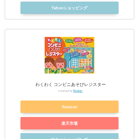
Yahooショッピング
わくわく コンビニあそびレジスター
created by
Rinker
Amazon
楽天市場