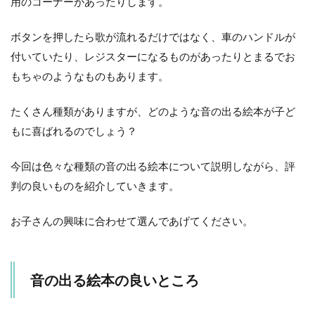
用のコーナーがあったりします。
器
の
絵
ボタンを押したら歌が流れるだけではなく、車のハンドルが
本
付いていたり、レジスターになるものがあったりとまるでお
5.1
もちゃのようなものもあります。
▼ ピ
アノ
たくさん種類がありますが、どのような音の出る絵本が子ど
6
もに喜ばれるのでしょう？
お
も
ち
今回は色々な種類の音の出る絵本について説明しながら、評
ゃ
判の良いものを紹介していきます。
の
よ
う
お子さんの興味に合わせて選んであげてください。
な
絵
本
音の出る絵本の良いところ
7
ま
と