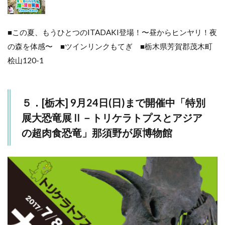
■この夏、もうひとつのITADAKI登場！〜昼からヒンヤリ！夜
の森を体感〜 ■ツインリンクもてぎ ■栃木県芳賀郡茂木町
桧山120-1
５．[栃木] 9月24日(日)まで開催中「特別
展大恐竜展Ⅱ－トリケラトプスとアジア
の超肉食恐竜」那須野が原博物館