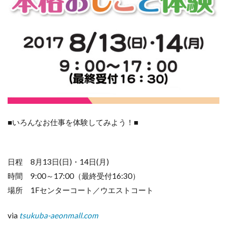
化け屋
敷〜」
イオン
モール
太田
5
８月
16
日
(水)
「宇
宙戦
■いろんなお仕事を体験してみよう！■
隊キ
ュウ
レン
ジャ
日程 8月13日(日)・14日(月)
ーシ
ョ
時間 9:00～17:00（最終受付16:30）
ー」
場所 1Fセンターコート／ウエストコート
開
催！
via
tsukuba-aeonmall.com
6
４．[栃木]