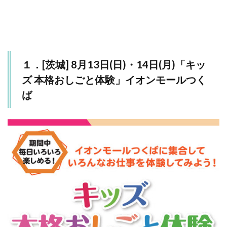
14：
00〜］
3.2
「こど
もスタ
１．[茨城] 8月13日(日)・14日(月)「キッ
ジオ
NHK
ズ 本格おしごと体験」イオンモールつく
キッズ
ば
キャラ
クター
大集
合！」
4
３．
[群馬]
8月27
日(日)
「怨霊
の棲む
村〜恐
怖のお