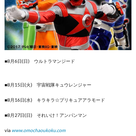
野が
原博
物館
8
ま
と
め
■8月6日(日) ウルトラマンジード
■8月15日(火) 宇宙戦隊キュウレンジャー
■8月16日(水) キラキラ☆プリキュアアラモード
■8月27日(日) それいけ！アンパンマン
via
www.omochaoukoku.com