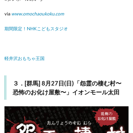
via
www.omochaoukoku.com
期間限定！NHKこどもスタジオ
軽井沢おもちゃ王国
３．[群馬] 8月27日(日)「怨霊の棲む村〜
恐怖のお化け屋敷〜」イオンモール太田