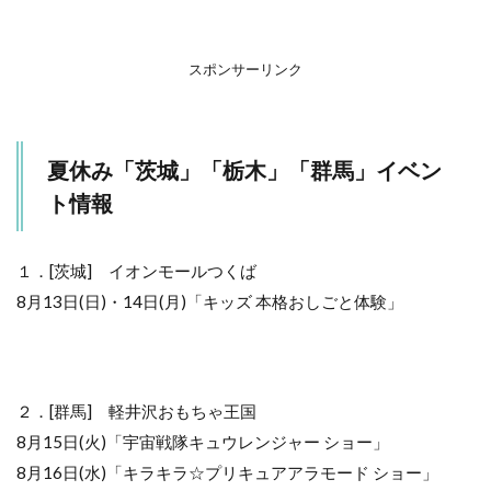
(日)・
14日
(月)
「キ
スポンサーリンク
ッズ
本格
おし
ごと
夏休み「茨城」「栃木」「群馬」イベン
体
験」
ト情報
イオ
ンモ
ール
１．[茨城] イオンモールつくば
つく
ば
8月13日(日)・14日(月)「キッズ 本格おしごと体験」
3
２．
[群馬]
軽井沢
２．[群馬] 軽井沢おもちゃ王国
おもち
ゃ王国
8月15日(火)「宇宙戦隊キュウレンジャー ショー」
「キュ
8月16日(水)「キラキラ☆プリキュアアラモード ショー」
ウレン