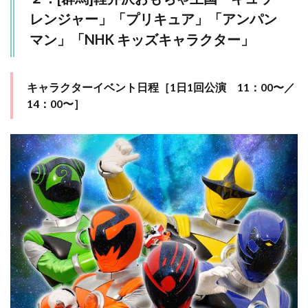
木]
レンジャー」「プリキュア」「アンパン
9月
24
マン」「NHK キッズキャラクター」
日
(日)
まで
開催
キャラクターイベント日程［1日1回公演 11：00〜／
中
14：00〜］
「特
別展
大恐
竜展
Ⅱ－
トリ
ケラ
トプ
スと
アジ
アの
超肉
食恐
竜」
那須