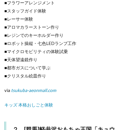
れイ
■フラワーアレンジメント
ベン
■スタッフガイド体験
ト
■レーサー体験
6.4
■アロマカラーストーン作り
夏休
みイ
■レジンでのキーホルダー作り
ベン
■ロボット操縦・七色LEDランプ工作
ト｜
夏も
■マイクロモビリティの体験試乗
いた
■天体望遠鏡作り
だき
■都市ガスについて学ぶ
森の
冒険
■クリスタル絵皿作り
家族
｜ツ
イン
via
tsukuba-aeonmall.com
リン
クも
キッズ 本格おしごと体験
てぎ
7
５．
[栃
２．[群馬]軽井沢おもちゃ王国「キュウ