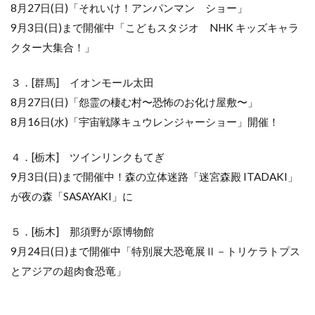
8月27日(日)「それいけ！アンパンマン ショー」
ジャ
ー」
9月3日(日)まで開催中「こどもスタジオ NHK キッズキャラ
「プリ
クター大集合！」
キュ
ア」
「アン
３．[群馬] イオンモール太田
パンマ
ン」
8月27日(日)「怨霊の棲む村〜恐怖のお化け屋敷〜」
「NHK
8月16日(水)「宇宙戦隊キュウレンジャーショー」開催！
キッズ
キャラ
クタ
４．[栃木] ツインリンクもてぎ
ー」
9月3日(日)まで開催中！森の立体迷路「迷宮森殿 ITADAKI」
3.1
が夜の森「SASAYAKI」に
キャラ
クター
５．[栃木] 那須野が原博物館
イベン
ト日程
9月24日(日)まで開催中「特別展大恐竜展Ⅱ－トリケラトプス
［1日1
とアジアの超肉食恐竜」
回公
演
11：
00〜／