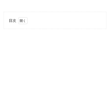
目次
1
夏休
み
「茨
城」
「栃
木」
「群
馬」
イベ
ント
情報
2
１．
[茨城]
8月
13日