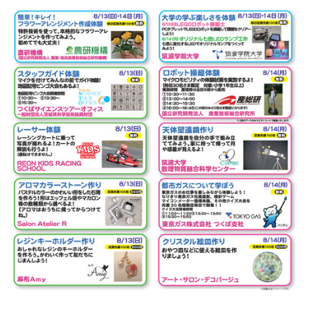
9月3日(日)ま
で開催中～
「迷宮森殿
ITADAKI」が
期間限定で夜
の森バージョ
ン
「SASAYAKI」
に！ツインリ
ンクもてぎ
6.1
森の
立体迷路
「迷宮森殿
ITADAKI」
6.2
SASAYAKI
夜の森を
体感
6.3
びし
ょぬ