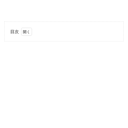
目次
1
服装
は？
アク
セサ
リー
は？
2
香典
はい
くら
包め
ばい
い？
3