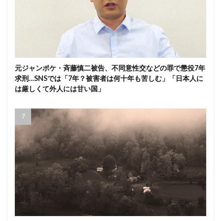
元ジャンポケ・斉藤慎二被告、不同意性交などの罪で懲役7年
求刑…SNSでは「7年？被害者は何十年も苦しむ」「日本人に
は厳しくて外人には甘い国」