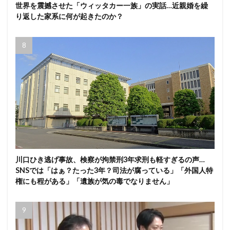
世界を震撼させた「ウィッタカー一族」の実話…近親婚を繰
り返した家系に何が起きたのか？
川口ひき逃げ事故、検察が拘禁刑3年求刑も軽すぎるの声…
SNSでは「はぁ？たった3年？司法が腐っている」「外国人特
権にも程がある」「遺族が気の毒でなりません」