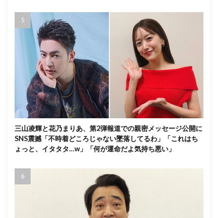
三山凌輝と花乃まりあ、第2弾報道での親密メッセージ公開に
SNS震撼「不時着どころじゃない墜落してるわ」「これはち
ょっと、イタタタ…w」「何が運命だよ気持ち悪い」