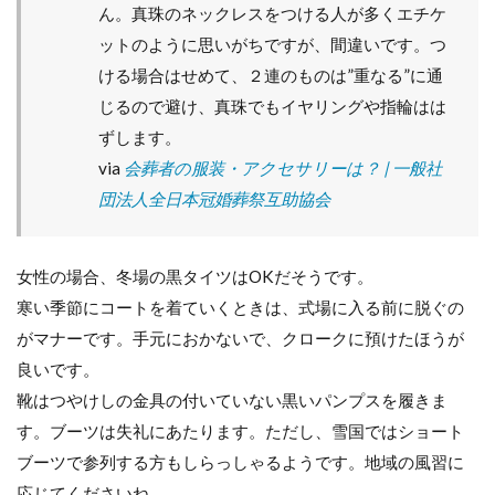
ん。真珠のネックレスをつける人が多くエチケ
袋
の
ットのように思いがちですが、間違いです。つ
書
ける場合はせめて、２連のものは”重なる”に通
き
方
じるので避け、真珠でもイヤリングや指輪はは
ずします。
via
会葬者の服装・アクセサリーは？ | 一般社
団法人全日本冠婚葬祭互助協会
女性の場合、冬場の黒タイツはOKだそうです。
寒い季節にコートを着ていくときは、式場に入る前に脱ぐの
がマナーです。手元におかないで、クロークに預けたほうが
良いです。
靴はつやけしの金具の付いていない黒いパンプスを履きま
す。ブーツは失礼にあたります。ただし、雪国ではショート
ブーツで参列する方もしらっしゃるようです。地域の風習に
応じてくださいね。