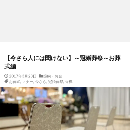
【今さら人には聞けない】～冠婚葬祭～お葬
式編
2017年3月23日
節約・お金
お葬式
,
マナー
,
今さら
,
冠婚葬祭
,
香典