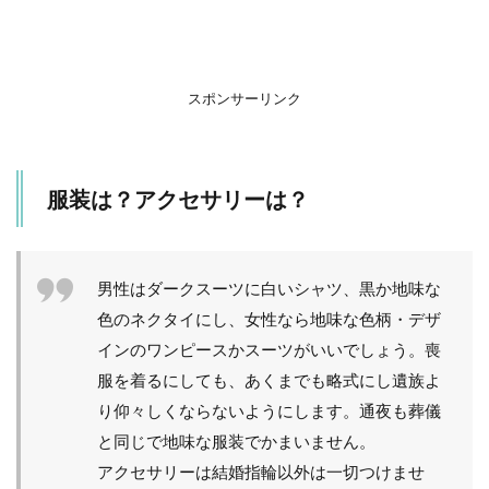
香典
はい
つ持
って
いけ
スポンサーリンク
ばい
い
の？
通
服装は？アクセサリーは？
夜？
お葬
式？
4
男性はダークスーツに白いシャツ、黒か地味な
宗
色のネクタイにし、女性なら地味な色柄・デザ
教
ご
インのワンピースかスーツがいいでしょう。喪
と
服を着るにしても、あくまでも略式にし遺族よ
に
異
り仰々しくならないようにします。通夜も葬儀
な
と同じで地味な服装でかまいません。
る
香
アクセサリーは結婚指輪以外は一切つけませ
典