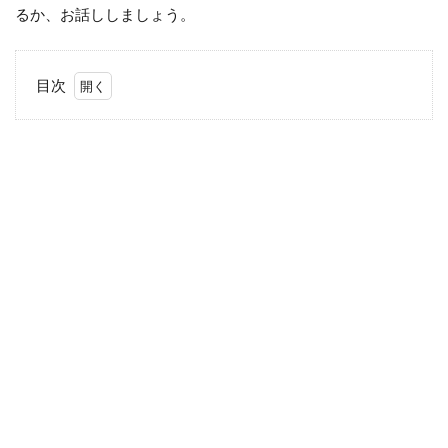
るか、お話ししましょう。
目次
1
もし
かし
て私
って
毒
嫁？
1.1
SNS
での
夫の
活動
を監
視
1.2
過度