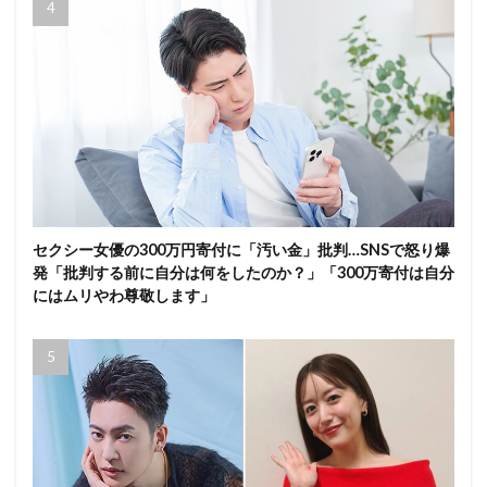
セクシー女優の300万円寄付に「汚い金」批判…SNSで怒り爆
発「批判する前に自分は何をしたのか？」「300万寄付は自分
にはムリやわ尊敬します」