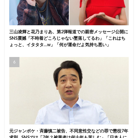
三山凌輝と花乃まりあ、第2弾報道での親密メッセージ公開に
SNS震撼「不時着どころじゃない墜落してるわ」「これはち
ょっと、イタタタ…w」「何が運命だよ気持ち悪い」
元ジャンポケ・斉藤慎二被告、不同意性交などの罪で懲役7年
求刑…SNSでは「7年？被害者は何十年も苦しむ」「日本人に