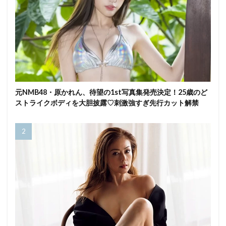
元NMB48・原かれん、待望の1st写真集発売決定！25歳のど
ストライクボディを大胆披露♡刺激強すぎ先行カット解禁