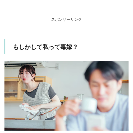
な束
縛と
制限
スポンサーリンク
1.3
過去
の失
敗を
もしかして私って毒嫁？
何度
も持
ち出
す
2
ま
と
め