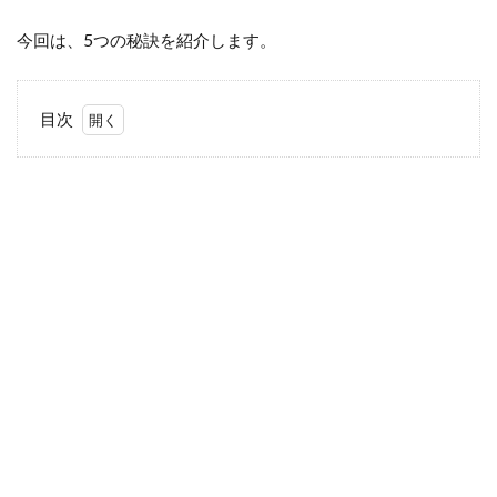
今回は、5つの秘訣を紹介します。
目次
1
結
婚
を
長
続
き
さ
せ
る
た
め
の5
つ
の
秘
訣