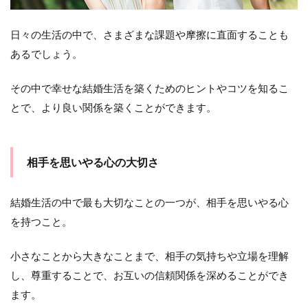
重す
るこ
日々の生活の中で、さまざまな課題や摩擦に直面することも
と
あるでしょう。
1.4
感謝
の気
その中で幸せな結婚生活を築くためのヒントやコツを知るこ
持ち
とで、より良い関係を築くことができます。
を常
に持
つこ
と
相手を思いやる心の大切さ
1.5
夫婦
結婚生活の中で最も大切なことの一つが、相手を思いやる心
それ
ぞれ
を持つこと。
の価
値観
を尊
小さなことから大きなことまで、相手の気持ちや立場を理解
重す
し、尊重することで、お互いの信頼関係を深めることができ
るこ
と
ます。