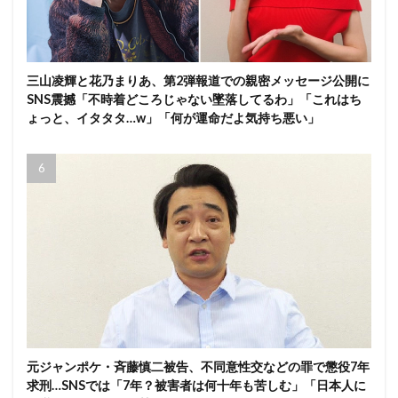
三山凌輝と花乃まりあ、第2弾報道での親密メッセージ公開に
SNS震撼「不時着どころじゃない墜落してるわ」「これはち
ょっと、イタタタ…w」「何が運命だよ気持ち悪い」
元ジャンポケ・斉藤慎二被告、不同意性交などの罪で懲役7年
求刑…SNSでは「7年？被害者は何十年も苦しむ」「日本人に