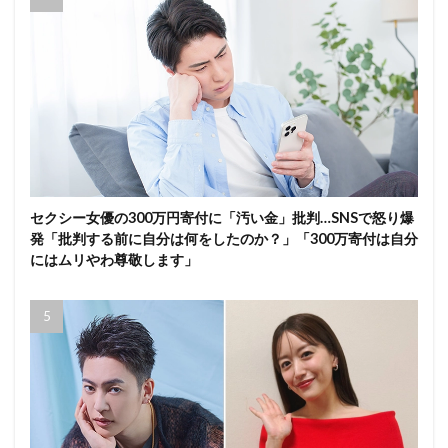
セクシー女優の300万円寄付に「汚い金」批判…SNSで怒り爆
発「批判する前に自分は何をしたのか？」「300万寄付は自分
にはムリやわ尊敬します」