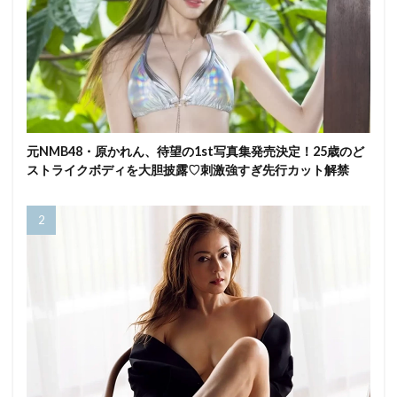
元NMB48・原かれん、待望の1st写真集発売決定！25歳のど
ストライクボディを大胆披露♡刺激強すぎ先行カット解禁