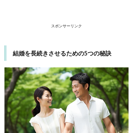
1.1
相手
を思
いや
スポンサーリンク
る心
の大
切さ
結婚を長続きさせるための5つの秘訣
1.2
夫婦
間の
コミ
ュニ
ケー
ショ
ンの
質
1.3
お互
いの
時間
を尊