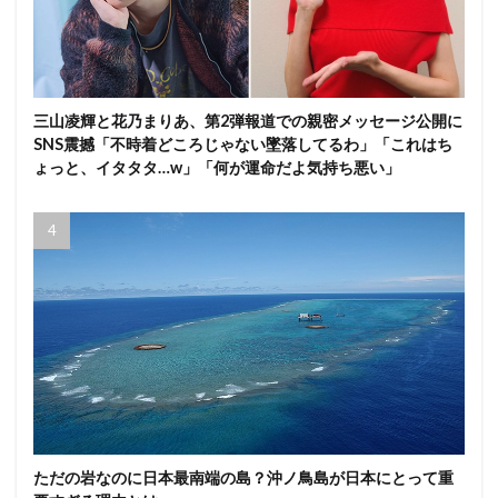
三山凌輝と花乃まりあ、第2弾報道での親密メッセージ公開に
SNS震撼「不時着どころじゃない墜落してるわ」「これはち
ょっと、イタタタ…w」「何が運命だよ気持ち悪い」
ただの岩なのに日本最南端の島？沖ノ鳥島が日本にとって重