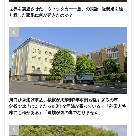
世界を震撼させた「ウィッタカー一族」の実話…近親婚を繰
り返した家系に何が起きたのか？
川口ひき逃げ事故、検察が拘禁刑3年求刑も軽すぎるの声…
SNSでは「はぁ？たった3年？司法が腐っている」「外国人特
権にも程がある」「遺族が気の毒でなりません」