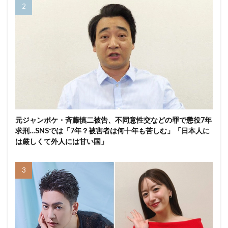
元ジャンポケ・斉藤慎二被告、不同意性交などの罪で懲役7年
求刑…SNSでは「7年？被害者は何十年も苦しむ」「日本人に
は厳しくて外人には甘い国」