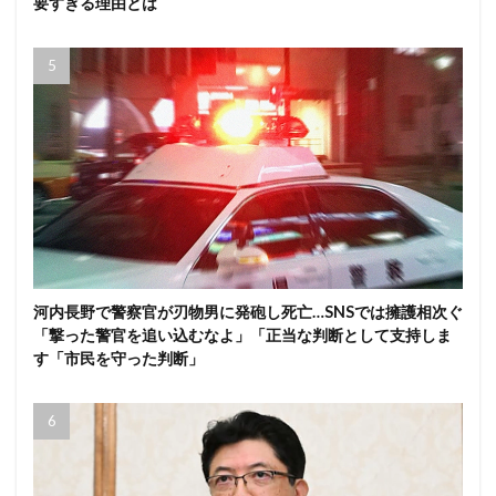
要すぎる理由とは
河内長野で警察官が刃物男に発砲し死亡…SNSでは擁護相次ぐ
「撃った警官を追い込むなよ」「正当な判断として支持しま
す「市民を守った判断」