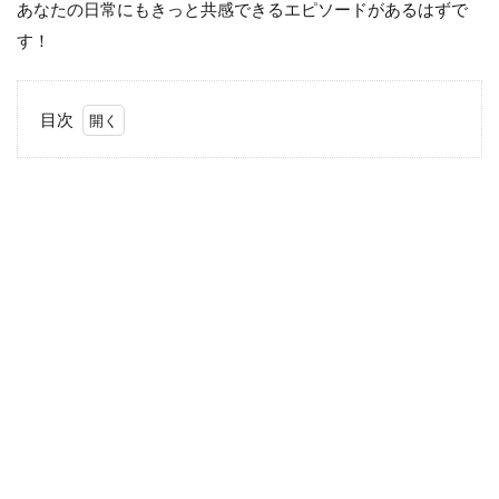
あなたの日常にもきっと共感できるエピソードがあるはずで
す！
目次
1
夫
婦
の
ス
キ
ン
シ
ッ
プ
大
公
開
2
ま
と