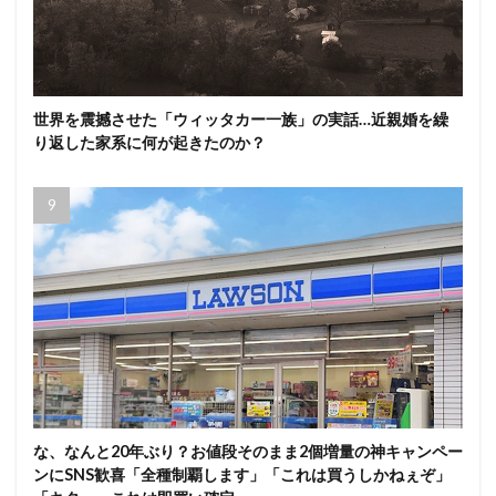
世界を震撼させた「ウィッタカー一族」の実話…近親婚を繰
り返した家系に何が起きたのか？
な、なんと20年ぶり？お値段そのまま2個増量の神キャンペー
ンにSNS歓喜「全種制覇します」「これは買うしかねぇぞ」