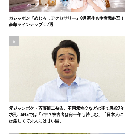
ガシャポン『めじるしアクセサリー』8月新作も争奪戦必至！
豪華ラインナップ♡7選
元ジャンポケ・斉藤慎二被告、不同意性交などの罪で懲役7年
求刑…SNSでは「7年？被害者は何十年も苦しむ」「日本人に
は厳しくて外人には甘い国」