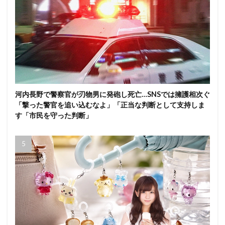
河内長野で警察官が刃物男に発砲し死亡…SNSでは擁護相次ぐ
「撃った警官を追い込むなよ」「正当な判断として支持しま
す「市民を守った判断」