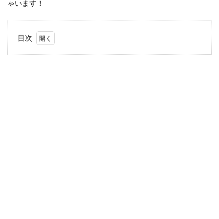
ゃいます！
目次
1
ラ
ブ
ラ
ブ
夫
婦
の
秘
密
と
は
2
ま
と
め