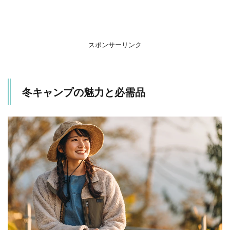
プの
魅力
1.2
冬キ
スポンサーリンク
ャン
プに
必須
のお
冬キャンプの魅力と必需品
すす
めグ
ッズ
2
ま
と
め