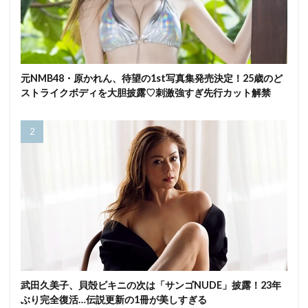
元NMB48・原かれん、待望の1st写真集発売決定！25歳のど
ストライクボディを大胆披露♡刺激強すぎ先行カット解禁
武田久美子、貝殻ビキニの次は「サンゴNUDE」披露！23年
ぶり完全復活…伝説更新の1冊が美しすぎる