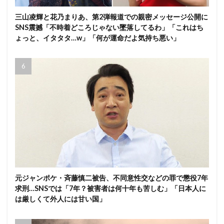
三山凌輝と花乃まりあ、第2弾報道での親密メッセージ公開に
SNS震撼「不時着どころじゃない墜落してるわ」「これはち
ょっと、イタタタ…w」「何が運命だよ気持ち悪い」
元ジャンポケ・斉藤慎二被告、不同意性交などの罪で懲役7年
求刑…SNSでは「7年？被害者は何十年も苦しむ」「日本人に
は厳しくて外人には甘い国」