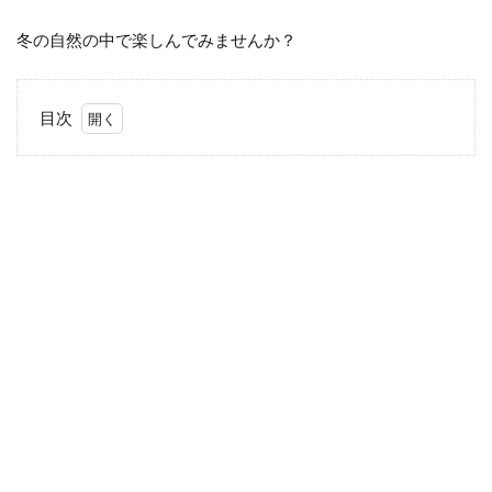
冬の自然の中で楽しんでみませんか？
目次
1
冬
キ
ャ
ン
プ
の
魅
力
と
必
需
品
1.1
冬キ
ャン