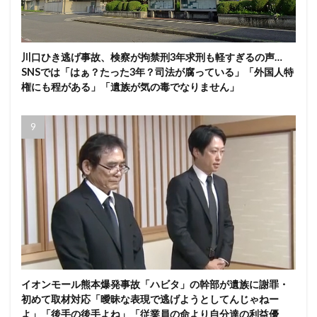
川口ひき逃げ事故、検察が拘禁刑3年求刑も軽すぎるの声…
SNSでは「はぁ？たった3年？司法が腐っている」「外国人特
権にも程がある」「遺族が気の毒でなりません」
イオンモール熊本爆発事故「ハビタ」の幹部が遺族に謝罪・
初めて取材対応「曖昧な表現で逃げようとしてんじゃねー
よ」「後手の後手よね」「従業員の命より自分達の利益優