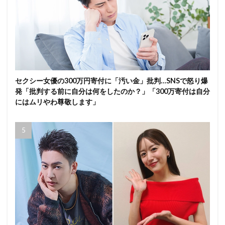
セクシー女優の300万円寄付に「汚い金」批判…SNSで怒り爆
発「批判する前に自分は何をしたのか？」「300万寄付は自分
にはムリやわ尊敬します」