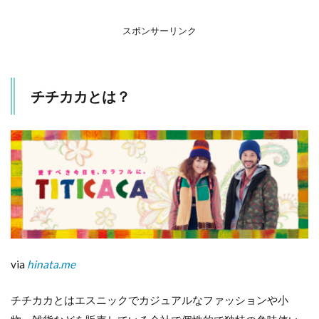
夏は
部屋
スポンサーリンク
の中
をア
ジア
ン風
チチカカとは？
に自
分だ
けの
リゾ
ート
に！
4
派手
なの
ばか
りじ
ゃな
via
hinata.me
い！
可愛
い服
チチカカとはエスニックでカジュアルなファッションや小
もた