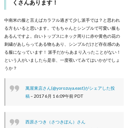
くさんあります！
中南米の服と言えばカラフル過ぎて少し派手では？と思われ
る方もいると思います。でもちゃんとシンプルで可愛い服も
あるんですよ。白いトップスにネック周りに赤や黄色の花の
刺繍があしらってある物もあり、シンプルだけど存在感のあ
る服になっています！ 派手だからあまり入ったことがない！
という人がいましたら是非、一度覗いてみてはいかがでしょ
うか？
萬屋東店さん(@yorozuya.east)がシェアした投
稿
–
2017 6月 1 6:09午前 PDT
西原さつき（さつきぽん）さん