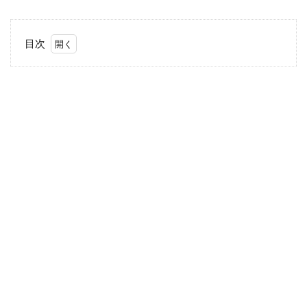
目次
1
チチ
カカ
と
は？
2
キラ
キラ
した
お皿
で料
理も
楽し
くな
っち
ゃ
う！
3