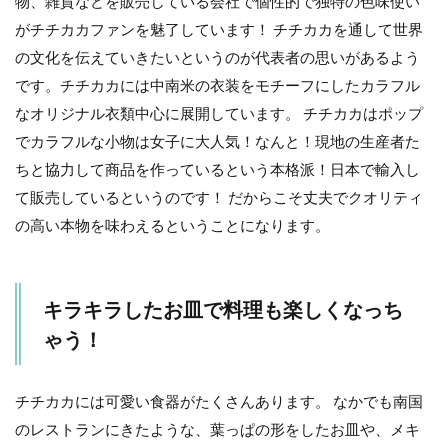
物、雑貨などを販売している会社で個性的で独特の色味使い
くさ
んあ
がチチカカファンを魅了しています！ チチカカを通して世界
りま
の文化を伝えていきたいというのが代表者の思いがあるよう
す！
です。チチカカには中南米の衣装をモチーフにしたカラフル
なオリジナル衣類中心に展開しています。 チチカカはポップ
でカラフルな小物は女子に大人気！なんと！現地の生産者た
ちと協力して商品を作っているという本格派！日本で輸入し
て販売しているというのです！ だからこそ丈夫でクオリティ
の高い本物を味わえるということになります。
キラキラしたお皿で料理も楽しくなっち
ゃう！
チチカカには可愛い食器がたくさんあります。 なかでも南国
のレストランにきたような、葉っぱの形をしたお皿や、メキ