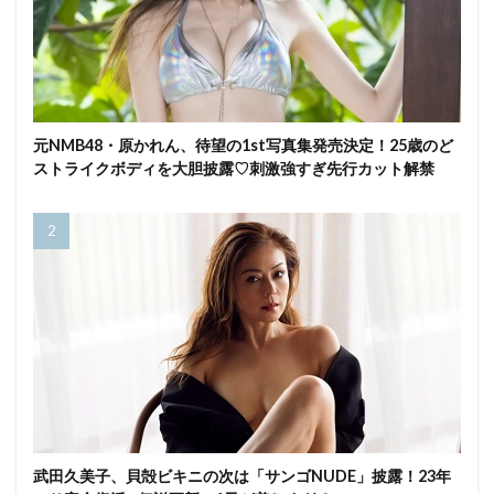
元NMB48・原かれん、待望の1st写真集発売決定！25歳のど
ストライクボディを大胆披露♡刺激強すぎ先行カット解禁
武田久美子、貝殻ビキニの次は「サンゴNUDE」披露！23年