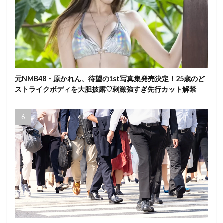
元NMB48・原かれん、待望の1st写真集発売決定！25歳のど
ストライクボディを大胆披露♡刺激強すぎ先行カット解禁