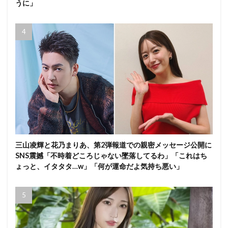
うに」
三山凌輝と花乃まりあ、第2弾報道での親密メッセージ公開に
SNS震撼「不時着どころじゃない墜落してるわ」「これはち
ょっと、イタタタ…w」「何が運命だよ気持ち悪い」