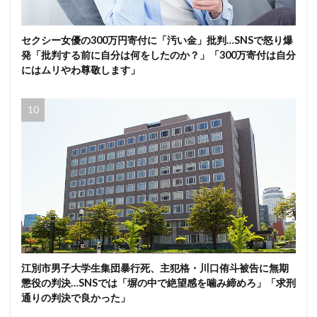
セクシー女優の300万円寄付に「汚い金」批判…SNSで怒り爆
発「批判する前に自分は何をしたのか？」「300万寄付は自分
にはムリやわ尊敬します」
江別市男子大学生集団暴行死、主犯格・川口侑斗被告に無期
懲役の判決…SNSでは「塀の中で絶望感を噛み締めろ」「求刑
通りの判決で良かった」