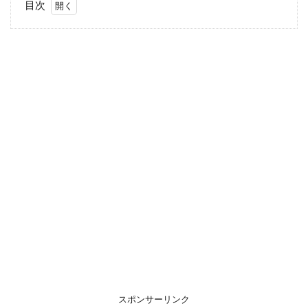
目次
1
浮
気
相
手
の
子
供
を
妊
娠
し
ち
ゃ
っ
た
私
スポンサーリンク