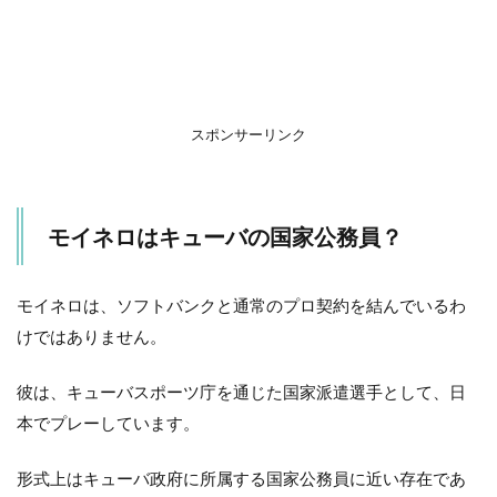
ば
な
か
っ
た
理
由
スポンサーリンク
3
不
自
モイネロはキューバの国家公務員？
由
の
中
の
モイネロは、ソフトバンクと通常のプロ契約を結んでいるわ
も
けではありません。
う
一
つ
彼は、キューバスポーツ庁を通じた国家派遣選手として、日
の
本でプレーしています。
自
由
形式上はキューバ政府に所属する国家公務員に近い存在であ
4