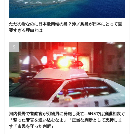
ただの岩なのに日本最南端の島？沖ノ鳥島が日本にとって重
要すぎる理由とは
河内長野で警察官が刃物男に発砲し死亡…SNSでは擁護相次ぐ
「撃った警官を追い込むなよ」「正当な判断として支持しま
す「市民を守った判断」