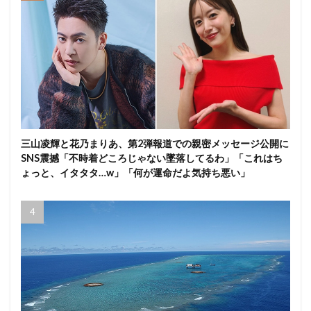
三山凌輝と花乃まりあ、第2弾報道での親密メッセージ公開に
SNS震撼「不時着どころじゃない墜落してるわ」「これはち
ょっと、イタタタ…w」「何が運命だよ気持ち悪い」