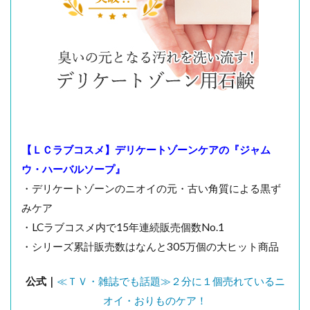
【ＬＣラブコスメ】デリケートゾーンケアの『ジャム
ウ・ハーバルソープ』
・デリケートゾーンのニオイの元・古い角質による黒ず
みケア
・LCラブコスメ内で15年連続販売個数No.1
・シリーズ累計販売数はなんと305万個の大ヒット商品
公式｜
≪ＴＶ・雑誌でも話題≫２分に１個売れているニ
オイ・おりものケア！