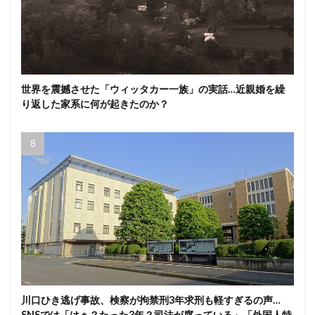
世界を震撼させた「ウィッタカー一族」の実話…近親婚を繰
り返した家系に何が起きたのか？
川口ひき逃げ事故、検察が拘禁刑3年求刑も軽すぎるの声…
SNSでは「はぁ？たった3年？司法が腐っている」「外国人特