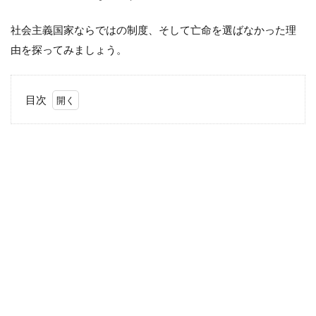
社会主義国家ならではの制度、そして亡命を選ばなかった理
由を探ってみましょう。
目次
1
モイ
ネロ
はキ
ュー
バの
国家
公務
員？
2
亡
命
を
選