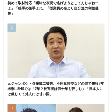
初めて取材対応「曖昧な表現で逃げようとしてんじゃねー
よ」「後手の後手よね」「従業員の命より自分達の利益優
先」
元ジャンポケ・斉藤慎二被告、不同意性交などの罪で懲役7年
求刑…SNSでは「7年？被害者は何十年も苦しむ」「日本人に
は厳しくて外人には甘い国」