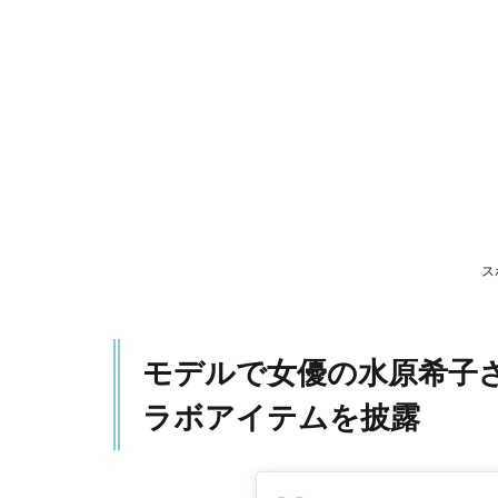
Instagram
にirohaと
のコラボ
アイテム
を披露
1.1
投稿
を見
たフ
ァン
から
ス
は…
モデルで女優の水原希子さんが
ラボアイテムを披露