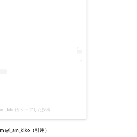
@i_am_kiko)がシェアした投稿
ram @i_am_kiko（引用）