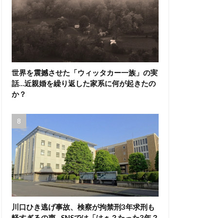
世界を震撼させた「ウィッタカー一族」の実
話…近親婚を繰り返した家系に何が起きたの
か？
川口ひき逃げ事故、検察が拘禁刑3年求刑も
軽すぎるの声…SNSでは「はぁ？たった3年？