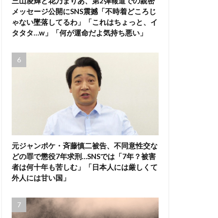
三山凌輝と花乃まりあ、第2弾報道での親密
メッセージ公開にSNS震撼「不時着どころじ
ゃない墜落してるわ」「これはちょっと、イ
タタタ…w」「何が運命だよ気持ち悪い」
元ジャンポケ・斉藤慎二被告、不同意性交な
どの罪で懲役7年求刑…SNSでは「7年？被害
者は何十年も苦しむ」「日本人には厳しくて
外人には甘い国」