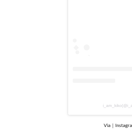
i_am_kiko(
Via｜Instag