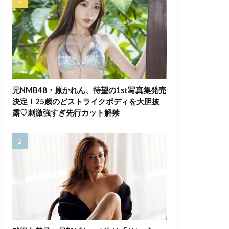
元NMB48・原かれん、待望の1st写真集発売
決定！25歳のどストライクボディを大胆披
露♡刺激強すぎ先行カット解禁