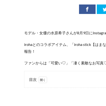
モデル・女優の水原希子さんが8月9日にInstagr
irohaとのコラボアイテム、「iroha stick【は
報告！
ファンからは「可愛い♡」「凄く素敵なお写真
目次
1
モデ
ルで女優
の水原希
子さんが