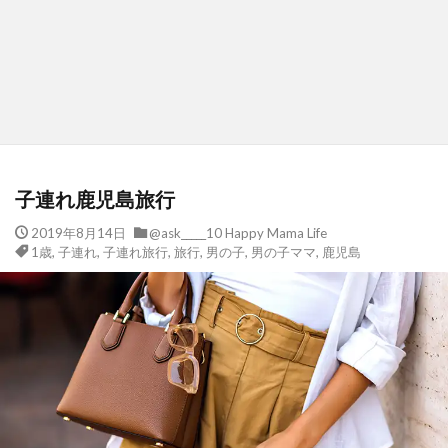
子連れ鹿児島旅行
2019年8月14日
@ask_____10 Happy Mama Life
1歳
,
子連れ
,
子連れ旅行
,
旅行
,
男の子
,
男の子ママ
,
鹿児島