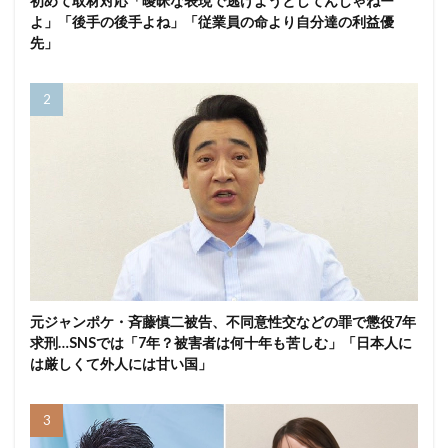
初めて取材対応「曖昧な表現で逃げようとしてんじゃねー
よ」「後手の後手よね」「従業員の命より自分達の利益優
先」
元ジャンポケ・斉藤慎二被告、不同意性交などの罪で懲役7年
求刑…SNSでは「7年？被害者は何十年も苦しむ」「日本人に
は厳しくて外人には甘い国」