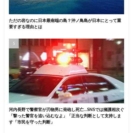
ただの岩なのに日本最南端の島？沖ノ鳥島が日本にとって重
要すぎる理由とは
河内長野で警察官が刃物男に発砲し死亡…SNSでは擁護相次ぐ
「撃った警官を追い込むなよ」「正当な判断として支持しま
す「市民を守った判断」