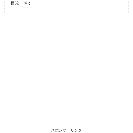
目次
1
【お
知ら
せ】
スポンサーリンク