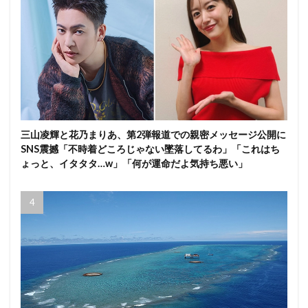
三山凌輝と花乃まりあ、第2弾報道での親密メッセージ公開に
SNS震撼「不時着どころじゃない墜落してるわ」「これはち
ょっと、イタタタ…w」「何が運命だよ気持ち悪い」