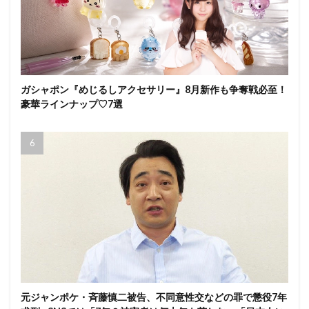
ガシャポン『めじるしアクセサリー』8月新作も争奪戦必至！
豪華ラインナップ♡7選
元ジャンポケ・斉藤慎二被告、不同意性交などの罪で懲役7年