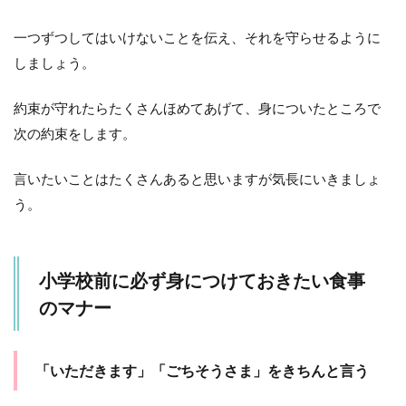
4
一つずつしてはいけないことを伝え、それを守らせるように
徐々
に教
しましょう。
えて
いき
たい
約束が守れたらたくさんほめてあげて、身についたところで
食事
次の約束をします。
のマ
ナー
言いたいことはたくさんあると思いますが気長にいきましょ
4.1
う。
食べ
る順
番
4.2
小学校前に必ず身につけておきたい食事
やっ
のマナー
ては
いけ
ない
お箸
「いただきます」「ごちそうさま」をきちんと言う
のマ
ナー