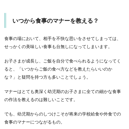
校
前
に
いつから食事のマナーを教える？
必
ず
身
に
食事の場において、相手を不快な思いをさせてしまっては、
つ
せっかくの美味しい食事も台無しになってしまいます。
け
て
お
お子さまが成長し、ご飯を自分で食べられるようになってく
き
ると、「いつからご飯の食べ方などを教えたらいいのか
た
い
な？」と疑問を持つ方も多いことでしょう。
食
事
マナーはとても奥深く幼児期のお子さまに全ての細かな食事
の
マ
の作法を教えるのは難しいことです。
ナ
ー
でも、幼児期からのしつけこそが将来の学校給食や外食での
3.1
食事のマナーにつながるもの。
「い