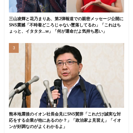
三山凌輝と花乃まりあ、第2弾報道での親密メッセージ公開に
SNS震撼「不時着どころじゃない墜落してるわ」「これはち
ょっと、イタタタ…w」「何が運命だよ気持ち悪い」
熊本地震後のイオン社長会見にSNS賛辞「これだけ誠実な対
応をする企業が他にあるのか？」「政治家よ見習え」「イオ
ンが好調なのがよくわかるよ」