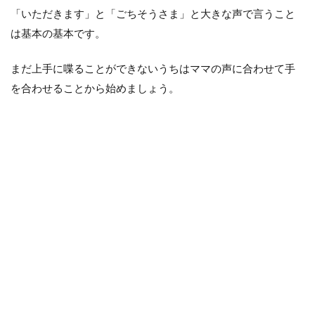
「いただきます」と「ごちそうさま」と大きな声で言うこと
4.3
器は
は基本の基本です。
手に
持つ
まだ上手に喋ることができないうちはママの声に合わせて手
5
を合わせることから始めましょう。
ま
と
め