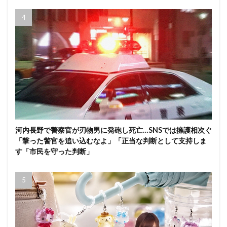
河内長野で警察官が刃物男に発砲し死亡…SNSでは擁護相次ぐ
「撃った警官を追い込むなよ」「正当な判断として支持しま
す「市民を守った判断」