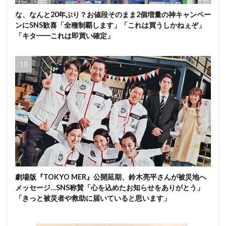
な、なんと20年ぶり？お値段そのまま2個増量の神キャンペー
ンにSNS歓喜「全種制覇します」「これは買うしかねぇぞ」
「キタ━━これは即買い確定」
劇場版『TOKYO MER』公開延期、鈴木亮平さんが被災地へ
メッセージ…SNS称賛「心を込めたお知らせをありがとう」
「きっと被災者や救助に届いていると思います」