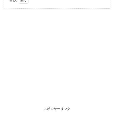
1
いつ
から
食事
のマ
ナー
を教
え
る？
2
食事
のマ
ナー
どの
よう
に教
え
る？
3
小
スポンサーリンク
学