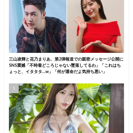
三山凌輝と花乃まりあ、第2弾報道での親密メッセージ公開に
SNS震撼「不時着どころじゃない墜落してるわ」「これはち
ょっと、イタタタ…w」「何が運命だよ気持ち悪い」