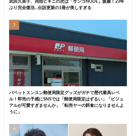
武田久美子、貝殻ビキニの次は「サンゴNUDE」披露！23年
ぶり完全復活…伝説更新の1冊が美しすぎる
パペットスンスン郵便局限定グッズがガチで歴代最高レベ
ル！即売の予感にSNSでは「郵便局限定はずるい」「ビジュ
アルが可愛すぎませんか」「転売ヤーの餌食になりませんよ
うに」