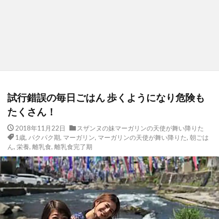
試行錯誤の毎日ごはん 歩くようになり危険も
たくさん！
2018年11月22日
スザンヌの妹マーガリンの天使が舞い降りた
1歳
,
パクパク期
,
マーガリン
,
マーガリンの天使が舞い降りた
,
朝ごは
ん
,
栄養
,
離乳食
,
離乳食完了期