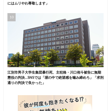
にはムリやわ尊敬します」
江別市男子大学生集団暴行死、主犯格・川口侑斗被告に無期
懲役の判決…SNSでは「塀の中で絶望感を噛み締めろ」「求刑
通りの判決で良かった」