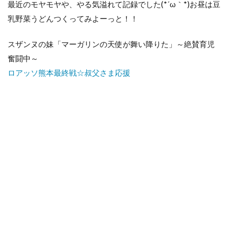
最近のモヤモヤや、やる気溢れて記録でした(*´ω｀*)お昼は豆
乳野菜うどんつくってみよーっと！！
スザンヌの妹「マーガリンの天使が舞い降りた」～絶賛育児
奮闘中～
ロアッソ熊本最終戦☆叔父さま応援