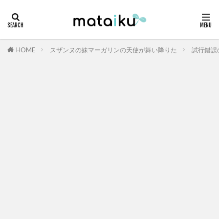
HOME
スザンヌの妹マーガリンの天使が舞い降りた
試行錯誤