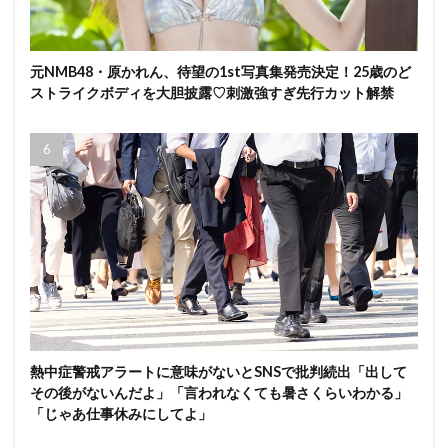
元NMB48・原かれん、待望の1st写真集発売決定！25歳のど
ストライクボディを大胆披露♡刺激強すぎ先行カット解禁
熱中症警戒アラートに意味がないとSNSで批判続出「出して
その後がないんだよ」「言われなくても暑さくらいわかる」
「じゃあ仕事休みにしてよ」