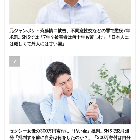
元ジャンポケ・斉藤慎二被告、不同意性交などの罪で懲役7年
求刑…SNSでは「7年？被害者は何十年も苦しむ」「日本人に
は厳しくて外人には甘い国」
セクシー女優の300万円寄付に「汚い金」批判…SNSで怒り爆
発「批判する前に自分は何をしたのか？」「300万寄付は自分