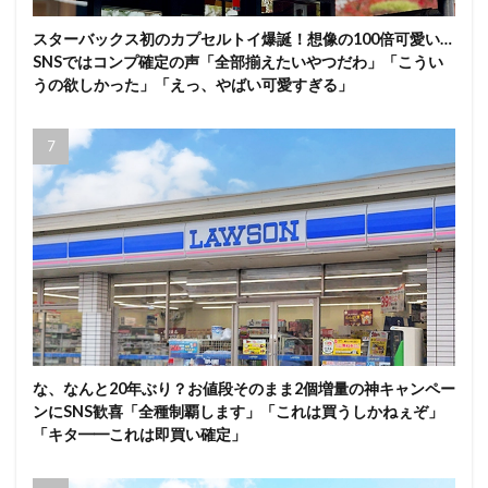
スターバックス初のカプセルトイ爆誕！想像の100倍可愛い…
SNSではコンプ確定の声「全部揃えたいやつだわ」「こうい
うの欲しかった」「えっ、やばい可愛すぎる」
な、なんと20年ぶり？お値段そのまま2個増量の神キャンペー
ンにSNS歓喜「全種制覇します」「これは買うしかねぇぞ」
「キタ━━これは即買い確定」