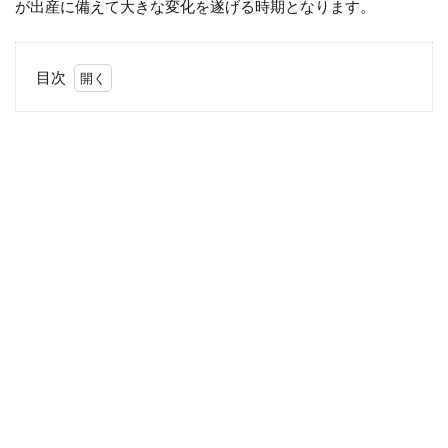
が出産に備えて大きな変化を遂げる時期となります。
目次
1
36
週
目
の
母
体
と
胎
児
の
変
化
1.1
赤ち
ゃん
1.2