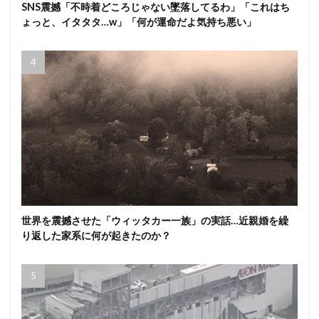
SNS震撼「不時着どころじゃない墜落してるわ」「これはち
ょっと、イタタタ…w」「何が運命だよ気持ち悪い」
世界を震撼させた「ウィッタカー一族」の実話…近親婚を繰
り返した家系に何が起きたのか？