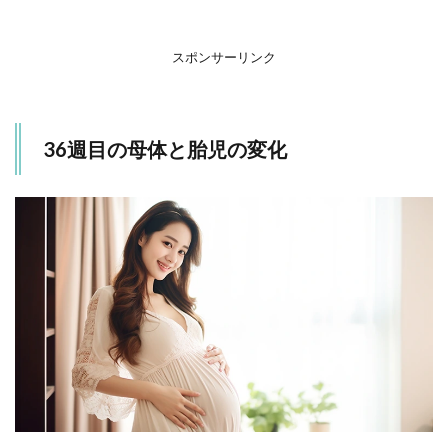
ママ
1.3
スポンサーリンク
心理
的な
変化
2
36週目の母体と胎児の変化
ま
と
め