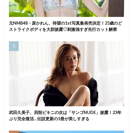
元NMB48・原かれん、待望の1st写真集発売決定！25歳のど
ストライクボディを大胆披露♡刺激強すぎ先行カット解禁
武田久美子、貝殻ビキニの次は「サンゴNUDE」披露！23年
ぶり完全復活…伝説更新の1冊が美しすぎる