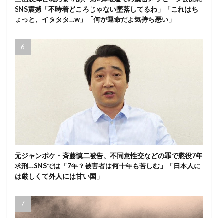
SNS震撼「不時着どころじゃない墜落してるわ」「これはち
ょっと、イタタタ…w」「何が運命だよ気持ち悪い」
元ジャンポケ・斉藤慎二被告、不同意性交などの罪で懲役7年
求刑…SNSでは「7年？被害者は何十年も苦しむ」「日本人に
は厳しくて外人には甘い国」