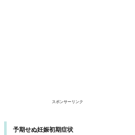
ぬ
妊
娠
初
期
症
状
2
ま
と
め
スポンサーリンク
予期せぬ妊娠初期症状