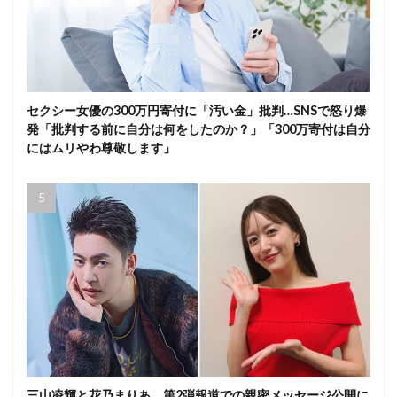
セクシー女優の300万円寄付に「汚い金」批判…SNSで怒り爆
発「批判する前に自分は何をしたのか？」「300万寄付は自分
にはムリやわ尊敬します」
三山凌輝と花乃まりあ、第2弾報道での親密メッセージ公開に