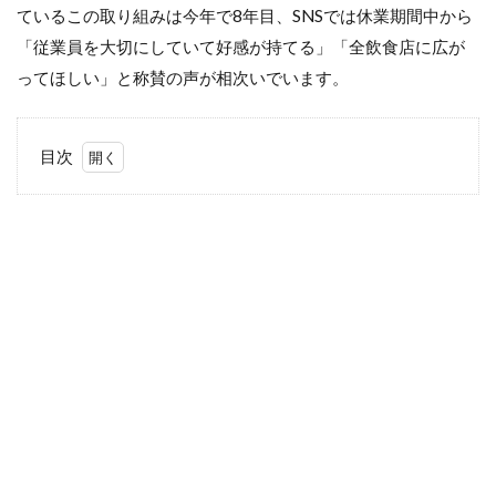
ているこの取り組みは今年で8年目、SNSでは休業期間中から
「従業員を大切にしていて好感が持てる」「全飲食店に広が
ってほしい」と称賛の声が相次いでいます。
目次
1
スシ
ロ
ー、
休む
勇気
で広
がる
支持
2
投稿
を見
た
SNS