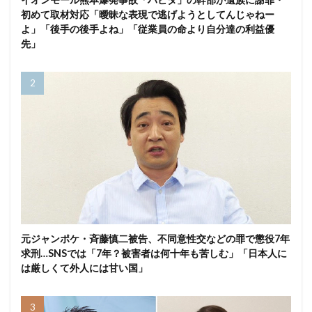
初めて取材対応「曖昧な表現で逃げようとしてんじゃねー
よ」「後手の後手よね」「従業員の命より自分達の利益優
先」
元ジャンポケ・斉藤慎二被告、不同意性交などの罪で懲役7年
求刑…SNSでは「7年？被害者は何十年も苦しむ」「日本人に
は厳しくて外人には甘い国」