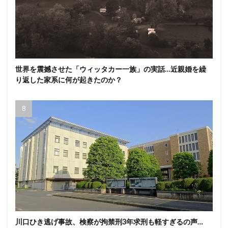
世界を震撼させた「ウィッタカー一族」の実話…近親婚を繰
り返した家系に何が起きたのか？
川口ひき逃げ事故、検察が拘禁刑3年求刑も軽すぎるの声…