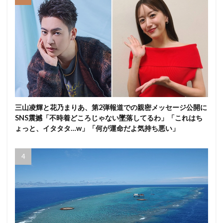
三山凌輝と花乃まりあ、第2弾報道での親密メッセージ公開に
SNS震撼「不時着どころじゃない墜落してるわ」「これはち
ょっと、イタタタ…w」「何が運命だよ気持ち悪い」