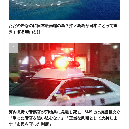
ただの岩なのに日本最南端の島？沖ノ鳥島が日本にとって重
要すぎる理由とは
河内長野で警察官が刃物男に発砲し死亡…SNSでは擁護相次ぐ
「撃った警官を追い込むなよ」「正当な判断として支持しま
す「市民を守った判断」