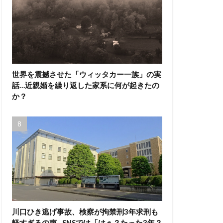
世界を震撼させた「ウィッタカー一族」の実
話…近親婚を繰り返した家系に何が起きたの
か？
川口ひき逃げ事故、検察が拘禁刑3年求刑も
軽すぎるの声…SNSでは「はぁ？たった3年？