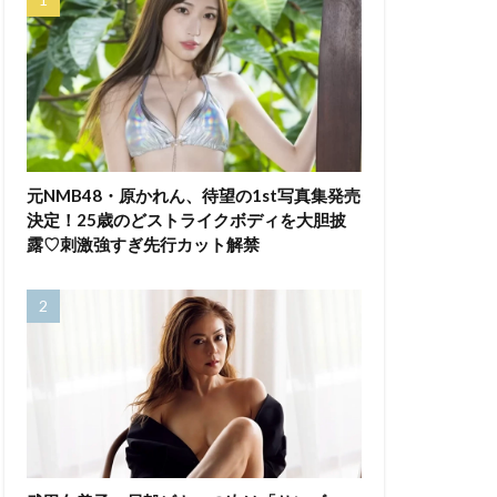
元NMB48・原かれん、待望の1st写真集発売
決定！25歳のどストライクボディを大胆披
露♡刺激強すぎ先行カット解禁