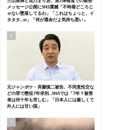
三山凌輝と花乃まりあ、第2弾報道での親密
メッセージ公開にSNS震撼「不時着どころじ
ゃない墜落してるわ」「これはちょっと、イ
タタタ…w」「何が運命だよ気持ち悪い」
元ジャンポケ・斉藤慎二被告、不同意性交な
どの罪で懲役7年求刑…SNSでは「7年？被害
者は何十年も苦しむ」「日本人には厳しくて
外人には甘い国」