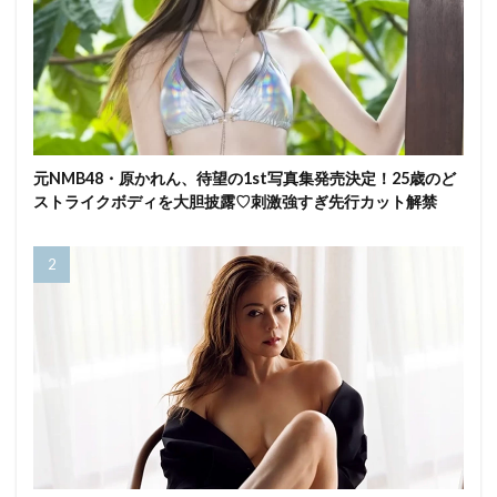
元NMB48・原かれん、待望の1st写真集発売決定！25歳のど
ストライクボディを大胆披露♡刺激強すぎ先行カット解禁