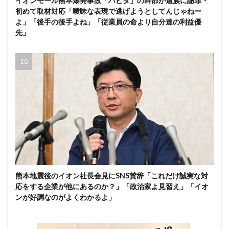
イオンモール熊本爆発事故「ハビタ」の幹部が遺族に謝罪・
初めて取材対応「曖昧な表現で逃げようとしてんじゃねー
よ」「後手の後手よね」「従業員の命より自分達の利益優
先」
熊本地震後のイオン社長会見にSNS賛辞「これだけ誠実な対
応をする企業が他にあるのか？」「政治家よ見習え」「イオ
ンが好調なのがよくわかるよ」