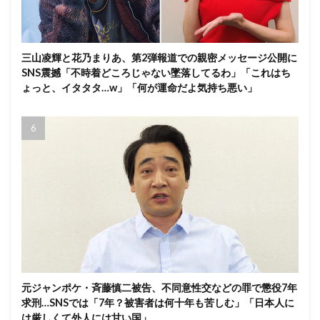
三山凌輝と花乃まりあ、第2弾報道での親密メッセージ公開に
SNS震撼「不時着どころじゃない墜落してるわ」「これはち
ょっと、イタタタ…w」「何が運命だよ気持ち悪い」
元ジャンポケ・斉藤慎二被告、不同意性交などの罪で懲役7年
求刑…SNSでは「7年？被害者は何十年も苦しむ」「日本人に
は厳しくて外人には甘い国」