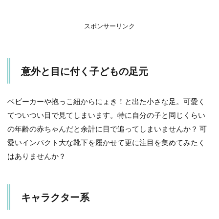
ク
タ
ー
スポンサーリンク
系
3
パ
意外と目に付く子どもの足元
パ
マ
マ
大
ベビーカーや抱っこ紐からにょき！と出た小さな足。可愛く
好
てついつい目で見てしまいます。特に自分の子と同じくらい
き
ア
の年齢の赤ちゃんだと余計に目で追ってしまいませんか？ 可
ピ
愛いインパクト大な靴下を履かせて更に注目を集めてみたく
ー
ル
はありませんか？
4
靴
を
キャラクター系
履
い
て