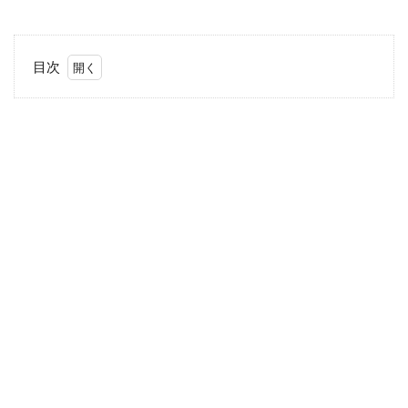
目次
1
意
外
と
目
に
付
く
子
ど
も
の
足
元
2
キ
ャ
ラ