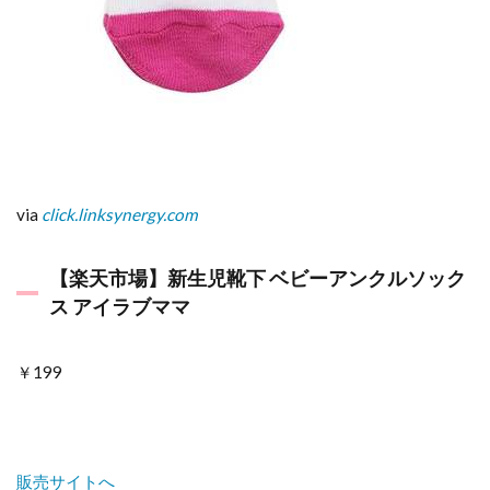
via
click.linksynergy.com
【楽天市場】新生児靴下 ベビーアンクルソック
ス アイラブママ
￥199
販売サイトへ