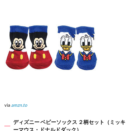
い
る
よ
う
に
見
え
る
デ
ザ
イ
ン
5
ま
と
め
via
amzn.to
ディズニー ベビーソックス ２柄セット（ミッキ
ーマウス・ドナルドダック）