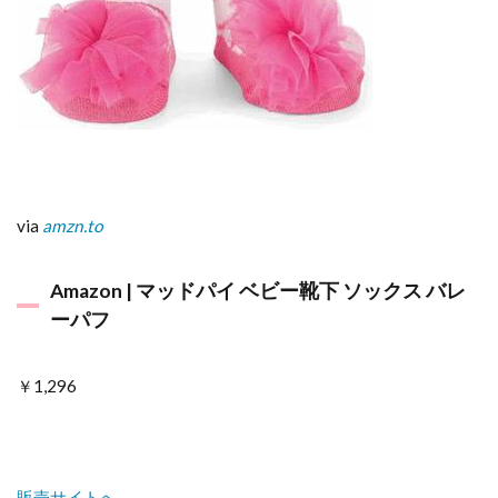
via
amzn.to
Amazon | マッドパイ ベビー靴下 ソックス バレ
ーパフ
￥1,296
販売サイトへ