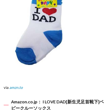
via
amzn.to
Amazon.co.jp： I LOVE DAD[新生児足首靴下]ベ
ビークルーソックス