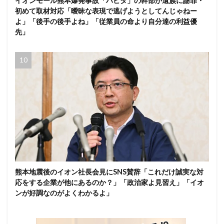
イオンモール熊本爆発事故「ハビタ」の幹部が遺族に謝罪・
初めて取材対応「曖昧な表現で逃げようとしてんじゃねー
よ」「後手の後手よね」「従業員の命より自分達の利益優
先」
熊本地震後のイオン社長会見にSNS賛辞「これだけ誠実な対
応をする企業が他にあるのか？」「政治家よ見習え」「イオ
ンが好調なのがよくわかるよ」