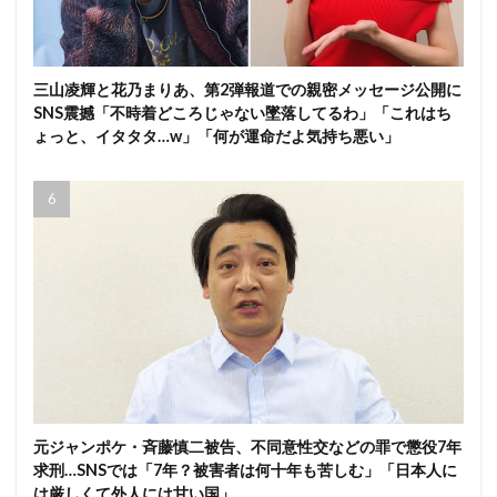
三山凌輝と花乃まりあ、第2弾報道での親密メッセージ公開に
SNS震撼「不時着どころじゃない墜落してるわ」「これはち
ょっと、イタタタ…w」「何が運命だよ気持ち悪い」
元ジャンポケ・斉藤慎二被告、不同意性交などの罪で懲役7年
求刑…SNSでは「7年？被害者は何十年も苦しむ」「日本人に
は厳しくて外人には甘い国」