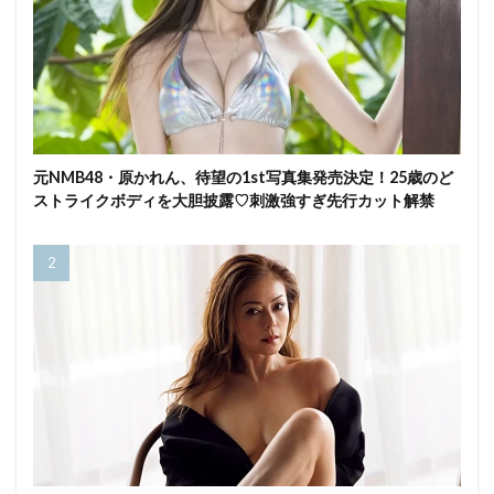
元NMB48・原かれん、待望の1st写真集発売決定！25歳のど
ストライクボディを大胆披露♡刺激強すぎ先行カット解禁