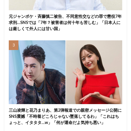
元ジャンポケ・斉藤慎二被告、不同意性交などの罪で懲役7年
求刑…SNSでは「7年？被害者は何十年も苦しむ」「日本人に
は厳しくて外人には甘い国」
三山凌輝と花乃まりあ、第2弾報道での親密メッセージ公開に
SNS震撼「不時着どころじゃない墜落してるわ」「これはち
ょっと、イタタタ…w」「何が運命だよ気持ち悪い」