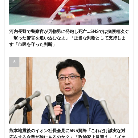
河内長野で警察官が刃物男に発砲し死亡…SNSでは擁護相次ぐ
「撃った警官を追い込むなよ」「正当な判断として支持しま
す「市民を守った判断」
熊本地震後のイオン社長会見にSNS賛辞「これだけ誠実な対
応をする企業が他にあるのか？」「政治家よ見習え」「イオ