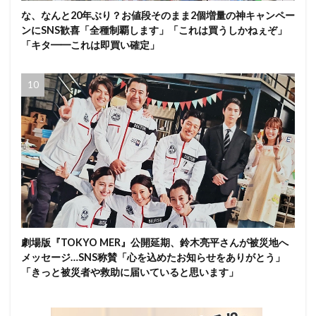
な、なんと20年ぶり？お値段そのまま2個増量の神キャンペー
ンにSNS歓喜「全種制覇します」「これは買うしかねぇぞ」
「キタ━━これは即買い確定」
劇場版『TOKYO MER』公開延期、鈴木亮平さんが被災地へ
メッセージ…SNS称賛「心を込めたお知らせをありがとう」
「きっと被災者や救助に届いていると思います」