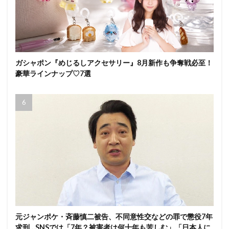
ガシャポン『めじるしアクセサリー』8月新作も争奪戦必至！
豪華ラインナップ♡7選
元ジャンポケ・斉藤慎二被告、不同意性交などの罪で懲役7年
求刑…SNSでは「7年？被害者は何十年も苦しむ」「日本人に