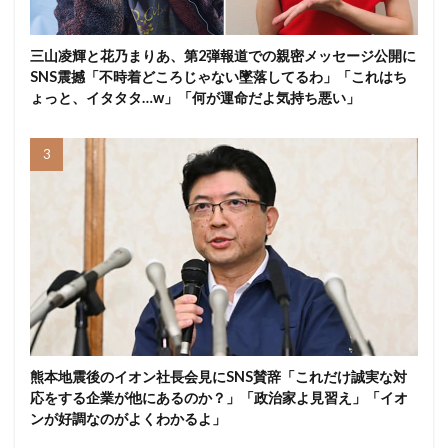
三山凌輝と花乃まりあ、第2弾報道での親密メッセージ公開に
SNS震撼「不時着どころじゃない墜落してるわ」「これはち
ょっと、イタタタ…w」「何が運命だよ気持ち悪い」
熊本地震後のイオン社長会見にSNS賛辞「これだけ誠実な対
応をする企業が他にあるのか？」「政治家よ見習え」「イオ
ンが好調なのがよくわかるよ」