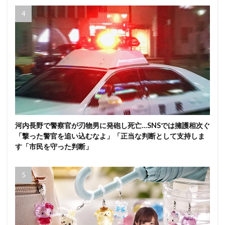
河内長野で警察官が刃物男に発砲し死亡…SNSでは擁護相次ぐ
「撃った警官を追い込むなよ」「正当な判断として支持しま
す「市民を守った判断」