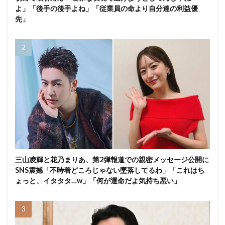
よ」「後手の後手よね」「従業員の命より自分達の利益優
先」
三山凌輝と花乃まりあ、第2弾報道での親密メッセージ公開に
SNS震撼「不時着どころじゃない墜落してるわ」「これはち
ょっと、イタタタ…w」「何が運命だよ気持ち悪い」