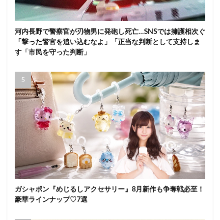
河内長野で警察官が刃物男に発砲し死亡…SNSでは擁護相次ぐ
「撃った警官を追い込むなよ」「正当な判断として支持しま
す「市民を守った判断」
ガシャポン『めじるしアクセサリー』8月新作も争奪戦必至！
豪華ラインナップ♡7選