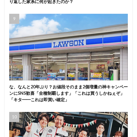
り返した家系に何が起きたのか？
な、なんと20年ぶり？お値段そのまま2個増量の神キャンペー
ンにSNS歓喜「全種制覇します」「これは買うしかねぇぞ」
「キタ━━これは即買い確定」