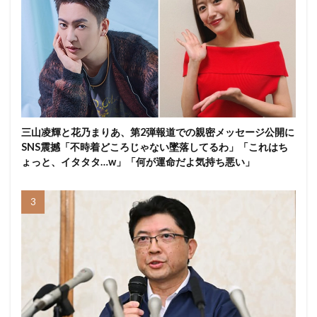
三山凌輝と花乃まりあ、第2弾報道での親密メッセージ公開に
SNS震撼「不時着どころじゃない墜落してるわ」「これはち
ょっと、イタタタ…w」「何が運命だよ気持ち悪い」