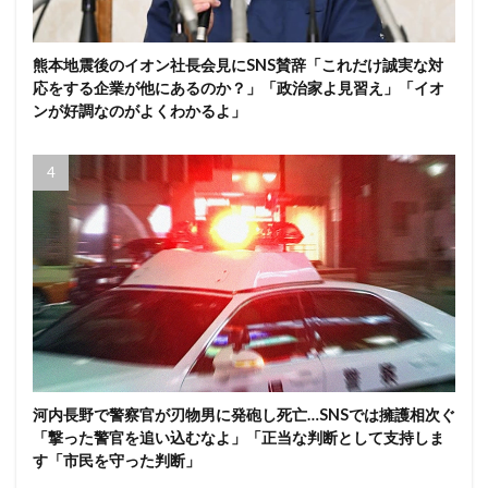
熊本地震後のイオン社長会見にSNS賛辞「これだけ誠実な対
応をする企業が他にあるのか？」「政治家よ見習え」「イオ
ンが好調なのがよくわかるよ」
河内長野で警察官が刃物男に発砲し死亡…SNSでは擁護相次ぐ
「撃った警官を追い込むなよ」「正当な判断として支持しま
す「市民を守った判断」