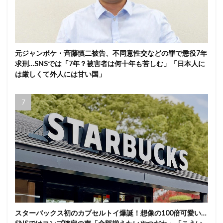
元ジャンポケ・斉藤慎二被告、不同意性交などの罪で懲役7年
求刑…SNSでは「7年？被害者は何十年も苦しむ」「日本人に
は厳しくて外人には甘い国」
スターバックス初のカプセルトイ爆誕！想像の100倍可愛い…