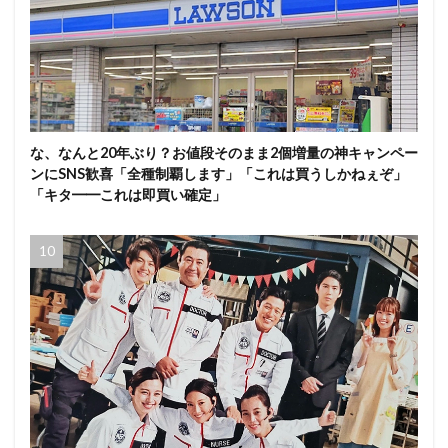
な、なんと20年ぶり？お値段そのまま2個増量の神キャンペー
ンにSNS歓喜「全種制覇します」「これは買うしかねぇぞ」
「キタ━━これは即買い確定」