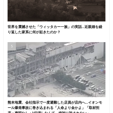
世界を震撼させた「ウィッタカー一族」の実話…近親婚を繰
り返した家系に何が起きたのか？
熊本地震、会社指示で一度避難した店員が店内へ…イオンモ
ール爆発事故に巻き込まれる「人命より金かよ」「取材拒
否・声明なし・HP消しなんて、絶対に許されない」