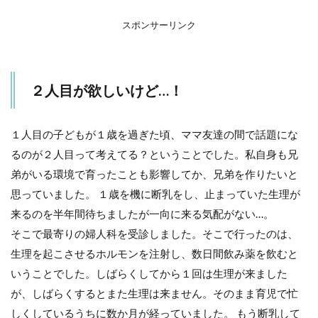
療を
する
スポンサーリンク
の？
3.1
【妊
２人目が欲しいけど…！
活】
子宮
を温
めて
１人目の子どもが１歳を過ぎた頃、ママ友達の間で話題にな
女性
るのが２人目って考えてる？ということでした。私自身も兄
の不
調に
弟がいる環境で育ったことも影響してか、兄弟を作りたいと
一汁
思っていました。 １歳を機に断乳をし、止まっていた生理が
一菜
のす
来るのを半年間待ちましたが一向に来る気配がない…。
すめ
そこで最寄りの婦人科を受診しました。そこで行ったのは、
～妊
娠し
生理を起こさせるホルモンを注射し、数日間飲み薬を飲むと
やす
いうことでした。しばらくしてから１回は生理が来ました
い体
作り
が、しばらくするとまた生理は来ません。そのまま育児で忙
と
しくしているうちに数か月が経っていました。 もう断乳して
は？