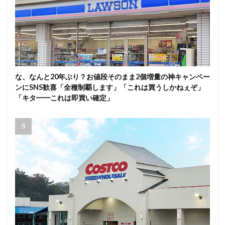
な、なんと20年ぶり？お値段そのまま2個増量の神キャンペー
ンにSNS歓喜「全種制覇します」「これは買うしかねぇぞ」
「キタ━━これは即買い確定」