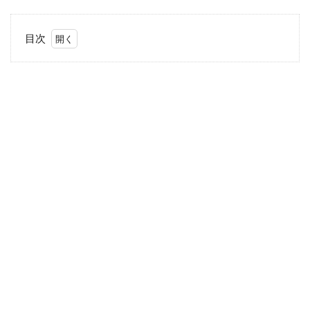
目次
1
２人
目が
欲し
いけ
ど…！
2
プロ
ラク
チン
とは
どん
なホ
ルモ
ン？
3
どん
な治