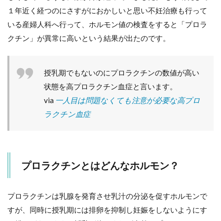
～ –
１年近く経つのにさすがにおかしいと思い不妊治療も行って
マタ
いる産婦人科へ行って、ホルモン値の検査をすると「プロラ
イク
クチン」が異常に高いという結果が出たのです。
4
２
人
授乳期でもないのにプロラクチンの数値が高い
目
の
状態を高プロラクチン血症と言います。
妊
via
一人目は問題なくても注意が必要な高プロ
娠
を
ラクチン血症
振
り
返
っ
て
プロラクチンとはどんなホルモン？
み
て
プロラクチンは乳腺を発育させ乳汁の分泌を促すホルモンで
すが、同時に授乳期には排卵を抑制し妊娠をしないようにす