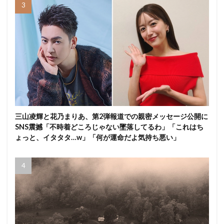
三山凌輝と花乃まりあ、第2弾報道での親密メッセージ公開に
SNS震撼「不時着どころじゃない墜落してるわ」「これはち
ょっと、イタタタ…w」「何が運命だよ気持ち悪い」