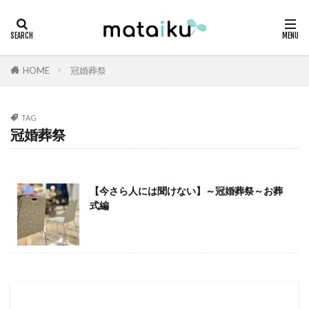
HOME
冠婚葬祭
TAG
冠婚葬祭
【今さら人には聞けない】～冠婚葬祭～お葬
式編