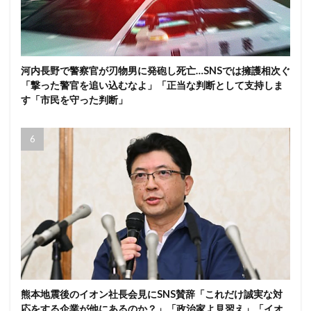
河内長野で警察官が刃物男に発砲し死亡…SNSでは擁護相次ぐ
「撃った警官を追い込むなよ」「正当な判断として支持しま
す「市民を守った判断」
熊本地震後のイオン社長会見にSNS賛辞「これだけ誠実な対
応をする企業が他にあるのか？」「政治家よ見習え」「イオ