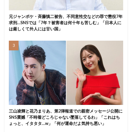
元ジャンポケ・斉藤慎二被告、不同意性交などの罪で懲役7年
求刑…SNSでは「7年？被害者は何十年も苦しむ」「日本人に
は厳しくて外人には甘い国」
三山凌輝と花乃まりあ、第2弾報道での親密メッセージ公開に
SNS震撼「不時着どころじゃない墜落してるわ」「これはち
ょっと、イタタタ…w」「何が運命だよ気持ち悪い」