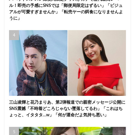
ル！即売の予感にSNSでは「郵便局限定はずるい」「ビジュ
アルが可愛すぎませんか」「転売ヤーの餌食になりませんよ
うに」
三山凌輝と花乃まりあ、第2弾報道での親密メッセージ公開に
SNS震撼「不時着どころじゃない墜落してるわ」「これはち
ょっと、イタタタ…w」「何が運命だよ気持ち悪い」