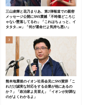
三山凌輝と花乃まりあ、第2弾報道での親密
メッセージ公開にSNS震撼「不時着どころじ
ゃない墜落してるわ」「これはちょっと、イ
タタタ…w」「何が運命だよ気持ち悪い」
熊本地震後のイオン社長会見にSNS賛辞「こ
れだけ誠実な対応をする企業が他にあるの
か？」「政治家よ見習え」「イオンが好調な
のがよくわかるよ」