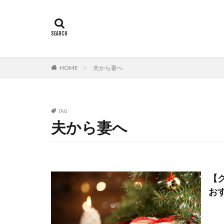
HOME
夫から妻へ
TAG
夫から妻へ
【
お