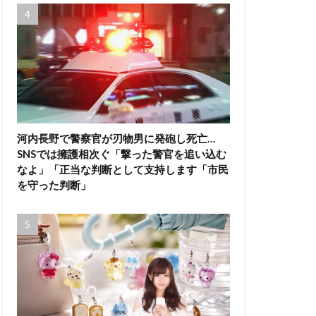
河内長野で警察官が刃物男に発砲し死亡…
SNSでは擁護相次ぐ「撃った警官を追い込む
なよ」「正当な判断として支持します「市民
を守った判断」