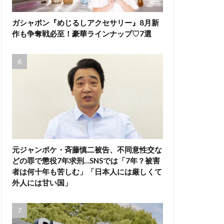
ガシャポン『めじるしアクセサリー』8月新
作も争奪戦必至！豪華ラインナップ♡7選
元ジャンポケ・斉藤慎二被告、不同意性交な
どの罪で懲役7年求刑…SNSでは「7年？被害
者は何十年も苦しむ」「日本人には厳しくて
外人には甘い国」