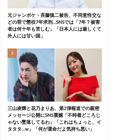
元ジャンポケ・斉藤慎二被告、不同意性交な
どの罪で懲役7年求刑…SNSでは「7年？被害
者は何十年も苦しむ」「日本人には厳しくて
外人には甘い国」
三山凌輝と花乃まりあ、第2弾報道での親密
メッセージ公開にSNS震撼「不時着どころじ
ゃない墜落してるわ」「これはちょっと、イ
タタタ…w」「何が運命だよ気持ち悪い」