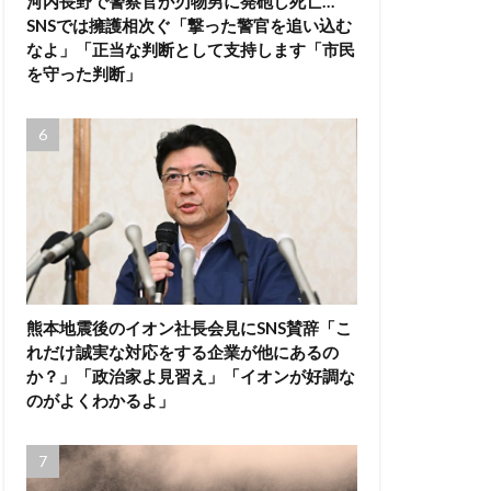
河内長野で警察官が刃物男に発砲し死亡…
SNSでは擁護相次ぐ「撃った警官を追い込む
なよ」「正当な判断として支持します「市民
を守った判断」
熊本地震後のイオン社長会見にSNS賛辞「こ
れだけ誠実な対応をする企業が他にあるの
か？」「政治家よ見習え」「イオンが好調な
のがよくわかるよ」