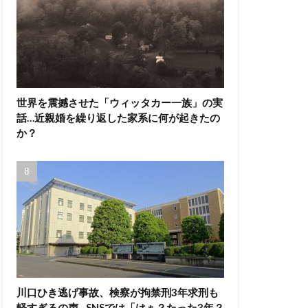
世界を震撼させた「ウィッタカー一族」の実
話…近親婚を繰り返した家系に何が起きたの
か？
川口ひき逃げ事故、検察が拘禁刑3年求刑も
軽すぎるの声…SNSでは「はぁ？たった3年？