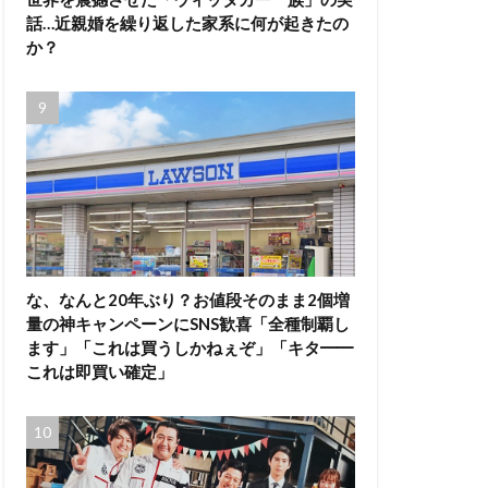
話…近親婚を繰り返した家系に何が起きたの
か？
な、なんと20年ぶり？お値段そのまま2個増
量の神キャンペーンにSNS歓喜「全種制覇し
ます」「これは買うしかねぇぞ」「キタ━━
これは即買い確定」