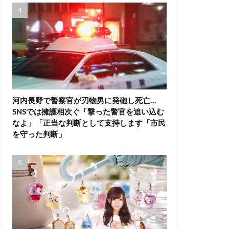
河内長野で警察官が刃物男に発砲し死亡…
SNSでは擁護相次ぐ「撃った警官を追い込む
なよ」「正当な判断として支持します「市民
を守った判断」