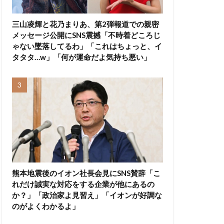
三山凌輝と花乃まりあ、第2弾報道での親密
メッセージ公開にSNS震撼「不時着どころじ
ゃない墜落してるわ」「これはちょっと、イ
タタタ…w」「何が運命だよ気持ち悪い」
熊本地震後のイオン社長会見にSNS賛辞「こ
れだけ誠実な対応をする企業が他にあるの
か？」「政治家よ見習え」「イオンが好調な
のがよくわかるよ」