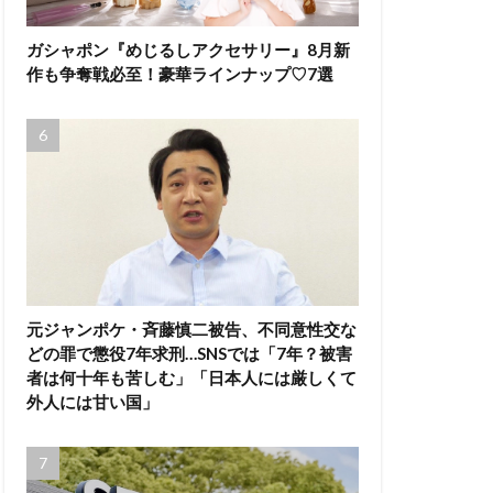
ガシャポン『めじるしアクセサリー』8月新
作も争奪戦必至！豪華ラインナップ♡7選
元ジャンポケ・斉藤慎二被告、不同意性交な
どの罪で懲役7年求刑…SNSでは「7年？被害
者は何十年も苦しむ」「日本人には厳しくて
外人には甘い国」