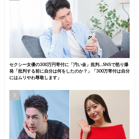
セクシー女優の300万円寄付に「汚い金」批判…SNSで怒り爆
発「批判する前に自分は何をしたのか？」「300万寄付は自分
にはムリやわ尊敬します」