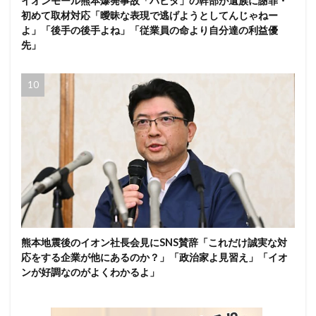
イオンモール熊本爆発事故「ハビタ」の幹部が遺族に謝罪・
初めて取材対応「曖昧な表現で逃げようとしてんじゃねー
よ」「後手の後手よね」「従業員の命より自分達の利益優
先」
熊本地震後のイオン社長会見にSNS賛辞「これだけ誠実な対
応をする企業が他にあるのか？」「政治家よ見習え」「イオ
ンが好調なのがよくわかるよ」