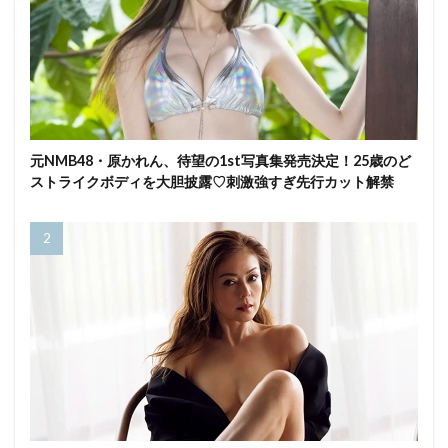
元NMB48・原かれん、待望の1st写真集発売決定！25歳のど
ストライクボディを大胆披露♡刺激強すぎ先行カット解禁