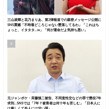
三山凌輝と花乃まりあ、第2弾報道での親密メッセージ公開に
SNS震撼「不時着どころじゃない墜落してるわ」「これはち
ょっと、イタタタ…w」「何が運命だよ気持ち悪い」
元ジャンポケ・斉藤慎二被告、不同意性交などの罪で懲役7年
求刑…SNSでは「7年？被害者は何十年も苦しむ」「日本人に
は厳しくて外人には甘い国」